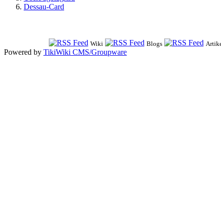
Dessau-Card
Wiki
Blogs
Artik
Powered by
TikiWiki CMS/Groupware