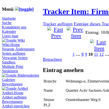
Menü
Tracker Item: Fir
Startseite
Suche
Tracker auflisten
Einträge dieses Tra
Kontaktiere uns
Kalender
Eintrag: 10/8
Users map
Wiki
Wiki-Home
Neueste Änderungen
Seiten auflisten
1
…
8
9
10
11
12
Verwaiste Seiten
Betrachten
Sandbox
Multiple Print
Eintrag ansehen
Strukturen
Bildergalerien
Galerien
Branche
Wohnungs-u. Zimmervermi
Bewertungen
Artikel
Name
Quartier Activ Sachsen-Anh
Artikel-Home
Artikel auflisten
Strasse
Oranienbaumer Weg 6
Bewertungen
PLZ
Artikel einreichen