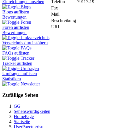
Telefon
79117-19
Einreichungen ansehen
Blogs
Fax
Blogs auflisten
Mail
Bewertungen
Beschreibung
Foren
URL
Foren auflisten
Bewertungen
Linkverzeichnis
Verzeichnis durchstöbern
FAQs
FAQs auflisten
Tracker
Tracker auflisten
Umfragen
Umfragen auflisten
Statistiken
Newsletter
Zufällige Seiten
GG
Sehenswürdigkeiten
HomePage
Startseite
UserPagetugrisu