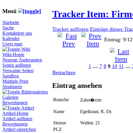
Menü
Tracker Item: Fir
Startseite
Suche
Tracker auflisten
Einträge dieses Tra
Kontaktiere uns
Kalender
Eintrag: 9/12
Users map
Wiki
Wiki-Home
Neueste Änderungen
Seiten auflisten
1
…
7
8
9
10
11
…
Verwaiste Seiten
Betrachten
Sandbox
Multiple Print
Eintrag ansehen
Strukturen
Bildergalerien
Galerien
Branche
Zahn�rzte
Bewertungen
Artikel
Name
Egelkraut, R. Dr.
Artikel-Home
Artikel auflisten
Strasse
Wallstr. 21
Bewertungen
PLZ
Artikel einreichen