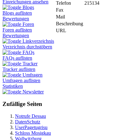
Einreichungen ansehen
Telefon
215134
Blogs
Fax
Blogs auflisten
Mail
Bewertungen
Beschreibung
Foren
Foren auflisten
URL
Bewertungen
Linkverzeichnis
Verzeichnis durchstöbern
FAQs
FAQs auflisten
Tracker
Tracker auflisten
Umfragen
Umfragen auflisten
Statistiken
Newsletter
Zufällige Seiten
Notrufe Dessau
DatenSchutz
UserPagetugrisu
Schloss Mosigkau
Wallwitzburg