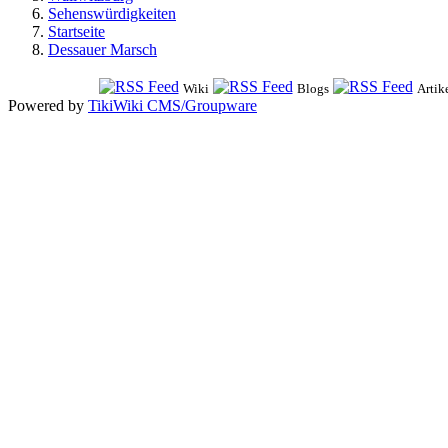
Sehenswürdigkeiten
Startseite
Dessauer Marsch
Wiki
Blogs
Artik
Powered by
TikiWiki CMS/Groupware