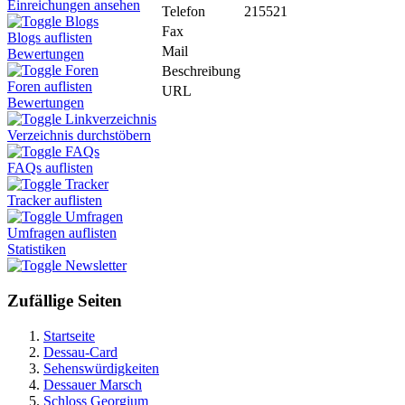
Einreichungen ansehen
Telefon
215521
Blogs
Fax
Blogs auflisten
Mail
Bewertungen
Foren
Beschreibung
Foren auflisten
URL
Bewertungen
Linkverzeichnis
Verzeichnis durchstöbern
FAQs
FAQs auflisten
Tracker
Tracker auflisten
Umfragen
Umfragen auflisten
Statistiken
Newsletter
Zufällige Seiten
Startseite
Dessau-Card
Sehenswürdigkeiten
Dessauer Marsch
Schloss Georgium