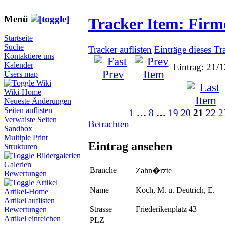
Menü
Tracker Item: Fir
Startseite
Suche
Tracker auflisten
Einträge dieses Tr
Kontaktiere uns
Kalender
Eintrag: 21/
Users map
Wiki
Wiki-Home
Neueste Änderungen
Seiten auflisten
1
…
8
…
19
20
21
22
2
Verwaiste Seiten
Betrachten
Sandbox
Multiple Print
Eintrag ansehen
Strukturen
Bildergalerien
Galerien
Branche
Zahn�rzte
Bewertungen
Artikel
Name
Koch, M. u. Deutrich, E.
Artikel-Home
Artikel auflisten
Strasse
Friederikenplatz 43
Bewertungen
Artikel einreichen
PLZ