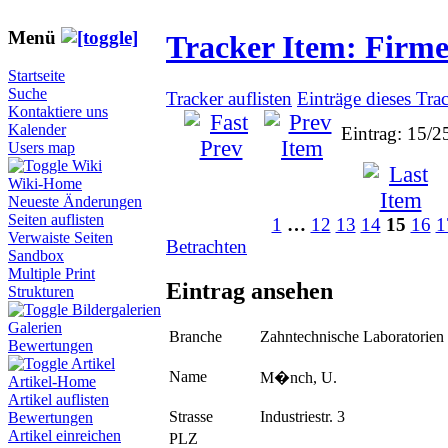
Menü
Tracker Item: Firm
Startseite
Suche
Tracker auflisten
Einträge dieses Tra
Kontaktiere uns
Kalender
Eintrag: 15/2
Users map
Wiki
Wiki-Home
Neueste Änderungen
Seiten auflisten
1
…
12
13
14
15
16
1
Verwaiste Seiten
Betrachten
Sandbox
Multiple Print
Eintrag ansehen
Strukturen
Bildergalerien
Galerien
Branche
Zahntechnische Laboratorien
Bewertungen
Artikel
Name
M�nch, U.
Artikel-Home
Artikel auflisten
Strasse
Industriestr. 3
Bewertungen
Artikel einreichen
PLZ