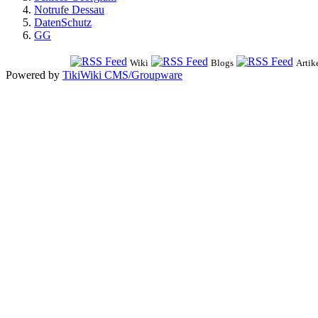
Notrufe Dessau
DatenSchutz
GG
Wiki
Blogs
Artik
Powered by
TikiWiki CMS/Groupware