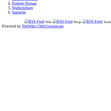
Notrufe Dessau
Wallwitzburg
Startseite
Wiki
Blogs
Artik
Powered by
TikiWiki CMS/Groupware