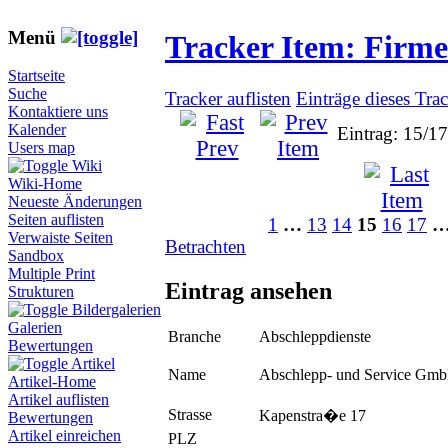
Menü
Tracker Item: Firm
Startseite
Suche
Tracker auflisten
Einträge dieses Tra
Kontaktiere uns
Kalender
Eintrag: 15/1
Users map
Wiki
Wiki-Home
Neueste Änderungen
Seiten auflisten
1
…
13
14
15
16
17
Verwaiste Seiten
Betrachten
Sandbox
Multiple Print
Eintrag ansehen
Strukturen
Bildergalerien
Galerien
Branche
Abschleppdienste
Bewertungen
Artikel
Name
Abschlepp- und Service Gm
Artikel-Home
Artikel auflisten
Strasse
Kapenstra�e 17
Bewertungen
Artikel einreichen
PLZ