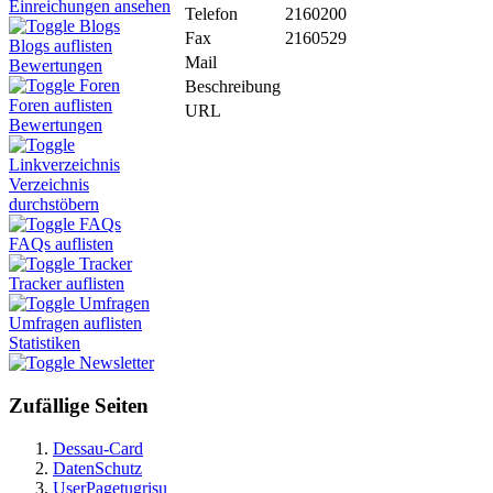
Einreichungen ansehen
Telefon
2160200
Blogs
Fax
2160529
Blogs auflisten
Mail
Bewertungen
Foren
Beschreibung
Foren auflisten
URL
Bewertungen
Linkverzeichnis
Verzeichnis
durchstöbern
FAQs
FAQs auflisten
Tracker
Tracker auflisten
Umfragen
Umfragen auflisten
Statistiken
Newsletter
Zufällige Seiten
Dessau-Card
DatenSchutz
UserPagetugrisu