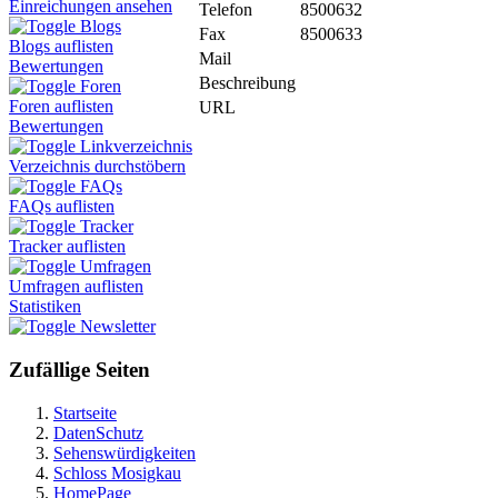
Einreichungen ansehen
Telefon
8500632
Blogs
Fax
8500633
Blogs auflisten
Mail
Bewertungen
Beschreibung
Foren
Foren auflisten
URL
Bewertungen
Linkverzeichnis
Verzeichnis durchstöbern
FAQs
FAQs auflisten
Tracker
Tracker auflisten
Umfragen
Umfragen auflisten
Statistiken
Newsletter
Zufällige Seiten
Startseite
DatenSchutz
Sehenswürdigkeiten
Schloss Mosigkau
HomePage