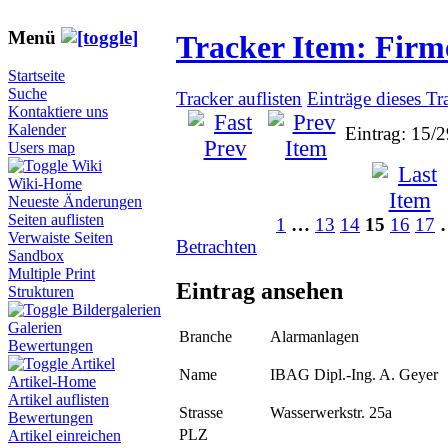
Menü
Tracker Item: Fir
Startseite
Suche
Tracker auflisten
Einträge dieses Tr
Kontaktiere uns
Kalender
Eintrag: 15/
Users map
Wiki
Wiki-Home
Neueste Änderungen
Seiten auflisten
1
…
13
14
15
16
17
Verwaiste Seiten
Betrachten
Sandbox
Multiple Print
Eintrag ansehen
Strukturen
Bildergalerien
Galerien
Branche
Alarmanlagen
Bewertungen
Artikel
Name
IBAG Dipl.-Ing. A. Geyer
Artikel-Home
Artikel auflisten
Strasse
Wasserwerkstr. 25a
Bewertungen
PLZ
Artikel einreichen