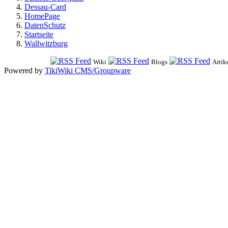
Dessau-Card
HomePage
DatenSchutz
Startseite
Wallwitzburg
Wiki
Blogs
Artik
Powered by
TikiWiki CMS/Groupware