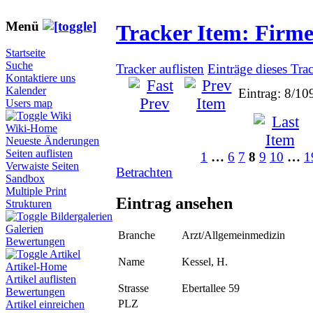
Menü
Tracker Item: Firm
Startseite
Suche
Tracker auflisten
Einträge dieses Tra
Kontaktiere uns
Kalender
Eintrag: 8/10
Users map
Wiki
Wiki-Home
Neueste Änderungen
Seiten auflisten
1
…
6
7
8
9
10
…
1
Verwaiste Seiten
Betrachten
Sandbox
Multiple Print
Eintrag ansehen
Strukturen
Bildergalerien
Galerien
Branche
Arzt/Allgemeinmedizin
Bewertungen
Artikel
Name
Kessel, H.
Artikel-Home
Artikel auflisten
Strasse
Ebertallee 59
Bewertungen
PLZ
Artikel einreichen