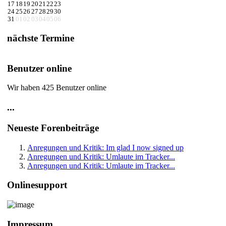
17
18
19
20
21
22
23
24
25
26
27
28
29
30
31
01
02
03
04
05
06
nächste Termine
Benutzer online
Wir haben 425 Benutzer online
...
Neueste Forenbeiträge
Anregungen und Kritik: Im glad I now signed up
Anregungen und Kritik: Umlaute im Tracker...
Anregungen und Kritik: Umlaute im Tracker...
Onlinesupport
Impressum