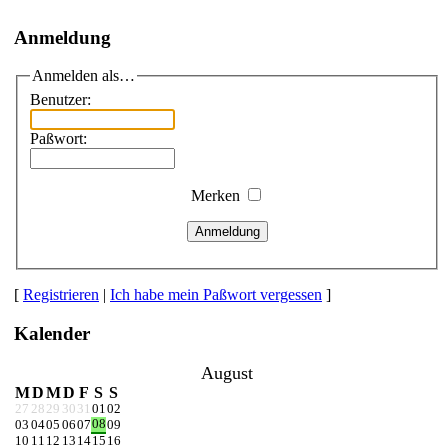
Anmeldung
Anmelden als…
Benutzer:
Paßwort:
Merken
Anmeldung
[
Registrieren
|
Ich habe mein Paßwort vergessen
]
Kalender
August
M
D
M
D
F
S
S
27
28
29
30
31
01
02
08
03
04
05
06
07
09
10
11
12
13
14
15
16