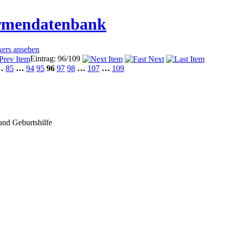
irmendatenbank
kers ansehen
Eintrag: 96/109
…
85
…
94
95
96
97
98
…
107
…
109
und Geburtshilfe