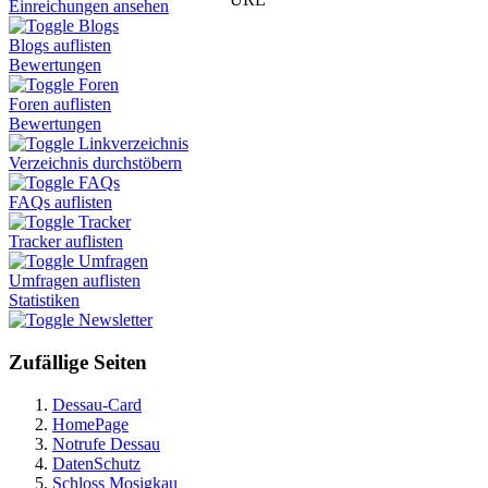
Einreichungen ansehen
Blogs
Blogs auflisten
Bewertungen
Foren
Foren auflisten
Bewertungen
Linkverzeichnis
Verzeichnis durchstöbern
FAQs
FAQs auflisten
Tracker
Tracker auflisten
Umfragen
Umfragen auflisten
Statistiken
Newsletter
Zufällige Seiten
Dessau-Card
HomePage
Notrufe Dessau
DatenSchutz
Schloss Mosigkau