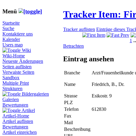
Menü
Tracker Item: F
Startseite
Suche
Tracker auflisten
Einträge dieses Trac
Kontaktiere uns
Kalender
1
Users map
Betrachten
Wiki
Wiki-Home
Eintrag ansehen
Neueste Änderungen
Seiten auflisten
Verwaiste Seiten
Branche
Arzt/Frauenheilkunde 
Sandbox
Multiple Print
Name
Friedrich, B., Dr.
Strukturen
Bildergalerien
Strasse
Esikostr. 9
Galerien
PLZ
Bewertungen
Telefon
612830
Artikel
Fax
Artikel-Home
Artikel auflisten
Mail
Bewertungen
Beschreibung
Artikel einreichen
URL