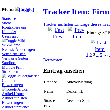
Menü
Tracker Item: Fir
Startseite
Suche
Tracker auflisten
Einträge dieses Tra
Kontaktiere uns
Kalender
Eintrag: 3/1
Users map
Wiki
Wiki-Home
Neueste Änderungen
Seiten auflisten
1
2
3
4
5
…
Verwaiste Seiten
Betrachten
Sandbox
Multiple Print
Eintrag ansehen
Strukturen
Bildergalerien
Galerien
Branche
Autoverwertung
Bewertungen
Artikel
Name
Decker, H.
Artikel-Home
Artikel auflisten
Strasse
Neekener Str. 9 b
Bewertungen
PLZ
Artikel einreichen