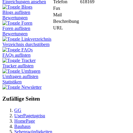
Telefon
618169
Einreichungen ansehen
Blogs
Fax
Blogs auflisten
Mail
Bewertungen
Beschreibung
Foren
URL
Foren auflisten
Bewertungen
Linkverzeichnis
Verzeichnis durchstöbern
FAQs
FAQs auflisten
Tracker
Tracker auflisten
Umfragen
Umfragen auflisten
Statistiken
Newsletter
Zufällige Seiten
GG
UserPagetugrisu
HomePage
Bauhaus
Sehenswürdigkeiten