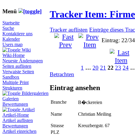
Menü
Tracker Item: Firm
Startseite
Suche
Tracker auflisten
Einträge dieses Tra
Kontaktiere uns
Kalender
Eintrag: 22/3
Users map
Wiki
Wiki-Home
Neueste Änderungen
Seiten auflisten
1
…
20
21
22
23
24
Verwaiste Seiten
Betrachten
Sandbox
Multiple Print
Eintrag ansehen
Strukturen
Bildergalerien
Galerien
Branche
B�ckereien
Bewertungen
Artikel
Name
Christian Meiling
Artikel-Home
Artikel auflisten
Strasse
Kreuzbergstr. 67
Bewertungen
Artikel einreichen
PLZ