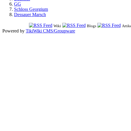
GG
Schloss Georgium
Dessauer Marsch
Wiki
Blogs
Artik
Powered by
TikiWiki CMS/Groupware