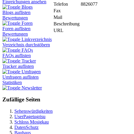
Einreichungen ansehen
Telefon
8826077
Blogs
Fax
Blogs auflisten
Mail
Bewertungen
Foren
Beschreibung
Foren auflisten
URL
Bewertungen
Linkverzeichnis
Verzeichnis durchstöbern
FAQs
FAQs auflisten
Tracker
Tracker auflisten
Umfragen
Umfragen auflisten
Statistiken
Newsletter
Zufällige Seiten
Sehenswürdigkeiten
UserPagetugrisu
Schloss Mosigkau
DatenSchutz
Bauhaus