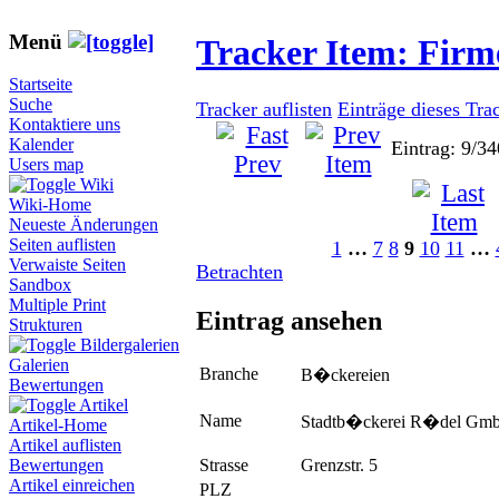
Menü
Tracker Item: Fir
Startseite
Suche
Tracker auflisten
Einträge dieses Tra
Kontaktiere uns
Kalender
Eintrag: 9/34
Users map
Wiki
Wiki-Home
Neueste Änderungen
Seiten auflisten
1
…
7
8
9
10
11
…
Verwaiste Seiten
Betrachten
Sandbox
Multiple Print
Eintrag ansehen
Strukturen
Bildergalerien
Galerien
Branche
B�ckereien
Bewertungen
Artikel
Name
Stadtb�ckerei R�del Gm
Artikel-Home
Artikel auflisten
Strasse
Grenzstr. 5
Bewertungen
Artikel einreichen
PLZ