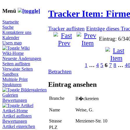
Menü
Tracker Item: Firm
Startseite
Suche
Tracker auflisten
Einträge dieses Tra
Kontaktiere uns
Kalender
Eintrag: 6/34
Users map
Wiki
Wiki-Home
Neueste Änderungen
Seiten auflisten
1
…
4
5
6
7
8
…
4
Verwaiste Seiten
Betrachten
Sandbox
Multiple Print
Eintrag ansehen
Strukturen
Bildergalerien
Galerien
Branche
B�ckereien
Bewertungen
Artikel
Name
Weise, G.
Artikel-Home
Artikel auflisten
Strasse
Merziener-Str. 10
Bewertungen
Artikel einreichen
PLZ