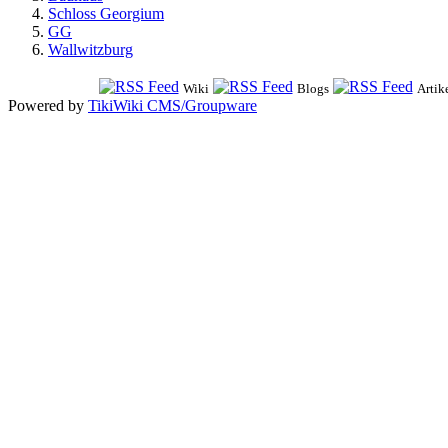
Schloss Georgium
GG
Wallwitzburg
Wiki
Blogs
Artik
Powered by
TikiWiki CMS/Groupware