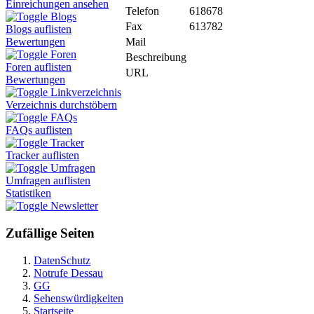
Einreichungen ansehen
Telefon
618678
Blogs
Fax
613782
Blogs auflisten
Mail
Bewertungen
Foren
Beschreibung
Foren auflisten
URL
Bewertungen
Linkverzeichnis
Verzeichnis durchstöbern
FAQs
FAQs auflisten
Tracker
Tracker auflisten
Umfragen
Umfragen auflisten
Statistiken
Newsletter
Zufällige Seiten
DatenSchutz
Notrufe Dessau
GG
Sehenswürdigkeiten
Startseite