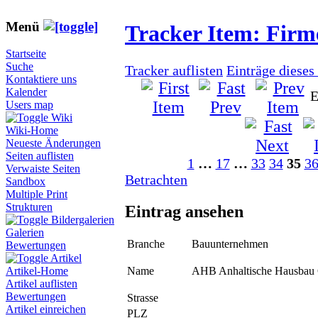
Menü
Tracker Item: Fir
Startseite
Suche
Tracker auflisten
Einträge dieses
Kontaktiere uns
Kalender
E
Users map
Wiki
Wiki-Home
Neueste Änderungen
Seiten auflisten
1
…
17
…
33
34
35
3
Verwaiste Seiten
Betrachten
Sandbox
Multiple Print
Strukturen
Eintrag ansehen
Bildergalerien
Galerien
Branche
Bauunternehmen
Bewertungen
Artikel
Name
AHB Anhaltische Hausba
Artikel-Home
Artikel auflisten
Bewertungen
Strasse
Artikel einreichen
PLZ