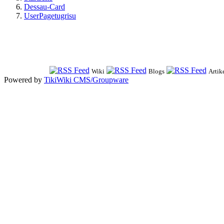
Dessau-Card
UserPagetugrisu
Wiki
Blogs
Artik
Powered by
TikiWiki CMS/Groupware