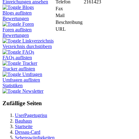
Telefon
2161423
Einreichungen ansehen
Blogs
Fax
Blogs auflisten
Mail
Bewertungen
Beschreibung
Foren
URL
Foren auflisten
Bewertungen
Linkverzeichnis
Verzeichnis durchstöbern
FAQs
FAQs auflisten
Tracker
Tracker auflisten
Umfragen
Umfragen auflisten
Statistiken
Newsletter
Zufällige Seiten
UserPagetugrisu
Bauhaus
Startseite
Dessau-Card
Sehenswürdigkeiten