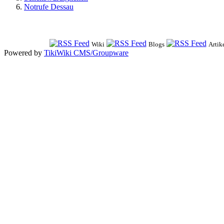
Notrufe Dessau
Wiki
Blogs
Artik
Powered by
TikiWiki CMS/Groupware