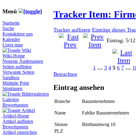
Menü
Tracker Item: Fir
Startseite
Suche
Tracker auflisten
Einträge dieses Tra
Kontaktiere uns
Kalender
Eintrag: 5/12
Users map
Wiki
Wiki-Home
Neueste Änderungen
Seiten auflisten
1
…
3
4
5
6
7
…
1
Verwaiste Seiten
Betrachten
Sandbox
Multiple Print
Eintrag ansehen
Strukturen
Bildergalerien
Galerien
Branche
Bauunternehmen
Bewertungen
Artikel
Name
Fahlke Bauunternehmen
Artikel-Home
Artikel auflisten
Strasse
Birnbaumweg 10
Bewertungen
PLZ
Artikel einreichen