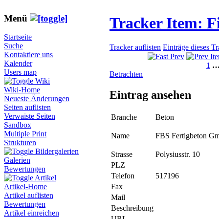
Menü
Tracker Item: 
Startseite
Suche
Tracker auflisten
Einträge dieses T
Kontaktiere uns
Kalender
1
Users map
Betrachten
Wiki
Wiki-Home
Eintrag ansehen
Neueste Änderungen
Seiten auflisten
Verwaiste Seiten
Branche
Beton
Sandbox
Multiple Print
Name
FBS Fertigbeton G
Strukturen
Bildergalerien
Strasse
Polysiusstr. 10
Galerien
PLZ
Bewertungen
Telefon
517196
Artikel
Fax
Artikel-Home
Artikel auflisten
Mail
Bewertungen
Beschreibung
Artikel einreichen
URL