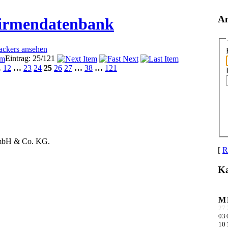
A
Firmendatenbank
rackers ansehen
Eintrag: 25/121
…
12
…
23
24
25
26
27
…
38
…
121
mbH & Co. KG.
[
R
Ka
M
27
03
10