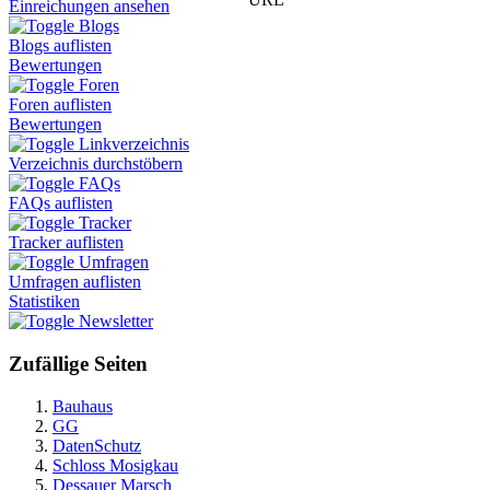
Einreichungen ansehen
Blogs
Blogs auflisten
Bewertungen
Foren
Foren auflisten
Bewertungen
Linkverzeichnis
Verzeichnis durchstöbern
FAQs
FAQs auflisten
Tracker
Tracker auflisten
Umfragen
Umfragen auflisten
Statistiken
Newsletter
Zufällige Seiten
Bauhaus
GG
DatenSchutz
Schloss Mosigkau
Dessauer Marsch