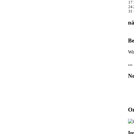
17
24
31
nä
Be
Wi
...
Ne
On
I