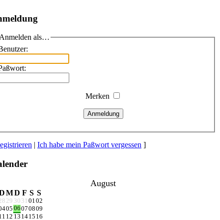
nmeldung
Anmelden als…
Benutzer:
Paßwort:
Merken
Anmeldung
egistrieren
|
Ich habe mein Paßwort vergessen
]
lender
August
D
M
D
F
S
S
28
29
30
31
01
02
06
04
05
07
08
09
11
12
13
14
15
16