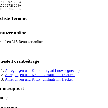
18
19
20
21
22
23
25
26
27
28
29
30
01
02
03
04
05
06
chste Termine
nutzer online
r haben 315 Benutzer online
ueste Forenbeiträge
Anregungen und Kritik: Im glad I now signed up
Anregungen und Kritik: Umlaute im Tracker...
Anregungen und Kritik: Umlaute im Tracker...
linesupport
mpressum