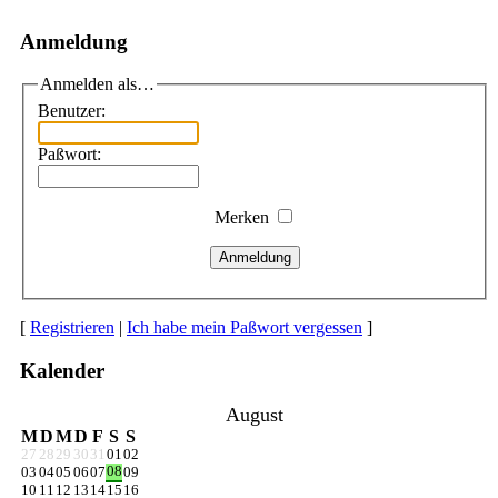
Anmeldung
Anmelden als…
Benutzer:
Paßwort:
Merken
Anmeldung
[
Registrieren
|
Ich habe mein Paßwort vergessen
]
Kalender
August
M
D
M
D
F
S
S
27
28
29
30
31
01
02
08
03
04
05
06
07
09
10
11
12
13
14
15
16