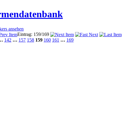
irmendatenbank
ckers ansehen
Eintrag: 159/169
…
142
…
157
158
159
160
161
…
169