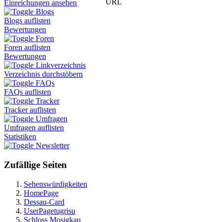
URL
Einreichungen ansehen
Blogs
Blogs auflisten
Bewertungen
Foren
Foren auflisten
Bewertungen
Linkverzeichnis
Verzeichnis durchstöbern
FAQs
FAQs auflisten
Tracker
Tracker auflisten
Umfragen
Umfragen auflisten
Statistiken
Newsletter
Zufällige Seiten
Sehenswürdigkeiten
HomePage
Dessau-Card
UserPagetugrisu
Schloss Mosigkau