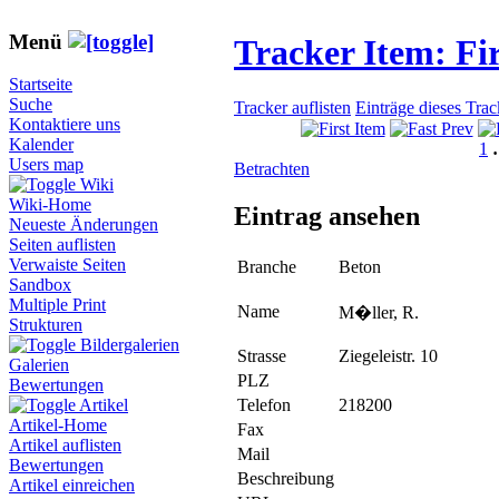
Menü
Tracker Item: F
Startseite
Suche
Tracker auflisten
Einträge dieses Tra
Kontaktiere uns
Kalender
1
Users map
Betrachten
Wiki
Wiki-Home
Eintrag ansehen
Neueste Änderungen
Seiten auflisten
Verwaiste Seiten
Branche
Beton
Sandbox
Multiple Print
Name
M�ller, R.
Strukturen
Bildergalerien
Strasse
Ziegeleistr. 10
Galerien
PLZ
Bewertungen
Telefon
218200
Artikel
Artikel-Home
Fax
Artikel auflisten
Mail
Bewertungen
Beschreibung
Artikel einreichen