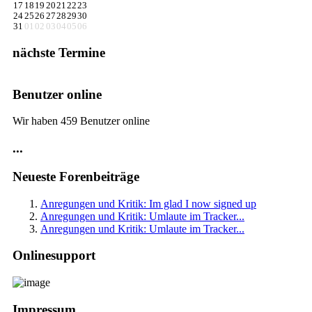
17
18
19
20
21
22
23
24
25
26
27
28
29
30
31
01
02
03
04
05
06
nächste Termine
Benutzer online
Wir haben 459 Benutzer online
...
Neueste Forenbeiträge
Anregungen und Kritik: Im glad I now signed up
Anregungen und Kritik: Umlaute im Tracker...
Anregungen und Kritik: Umlaute im Tracker...
Onlinesupport
Impressum