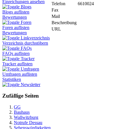
Einreichungen ansehen
Telefon
6610024
Blogs
Fax
Blogs auflisten
Mail
Bewertungen
Foren
Beschreibung
Foren auflisten
URL
Bewertungen
Linkverzeichnis
Verzeichnis durchstöbern
FAQs
FAQs auflisten
Tracker
Tracker auflisten
Umfragen
Umfragen auflisten
Statistiken
Newsletter
Zufällige Seiten
GG
Bauhaus
Wallwitzburg
Notrufe Dessau
Sehenswürdigkeiten