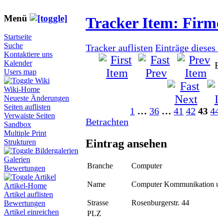
Menü
Tracker Item: Fir
Startseite
Suche
Tracker auflisten
Einträge dieses
Kontaktiere uns
Kalender
Users map
Wiki
Wiki-Home
Neueste Änderungen
Seiten auflisten
1
…
36
…
41
42
43
4
Verwaiste Seiten
Betrachten
Sandbox
Multiple Print
Eintrag ansehen
Strukturen
Bildergalerien
Galerien
Branche
Computer
Bewertungen
Artikel
Name
Computer Kommunikation u
Artikel-Home
Artikel auflisten
Strasse
Rosenburgerstr. 44
Bewertungen
Artikel einreichen
PLZ