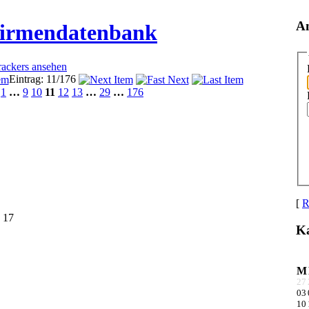
A
Firmendatenbank
rackers ansehen
Eintrag: 11/176
1
…
9
10
11
12
13
…
29
…
176
[
R
. 17
Ka
M
27
03
10