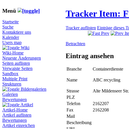
Menü
Tracker Item: 
Startseite
Suche
Tracker auflisten
Einträge dieses T
Kontaktiere uns
Kalender
Users map
Betrachten
Wiki
Wiki-Home
Eintrag ansehen
Neueste Änderungen
Seiten auflisten
Verwaiste Seiten
Branche
Containerdienste
Sandbox
Multiple Print
Name
ABC recycling
Strukturen
Bildergalerien
Strasse
Alte Mildenseer Str
Galerien
PLZ
Bewertungen
Telefon
2162207
Artikel
Fax
2162208
Artikel-Home
Artikel auflisten
Mail
Bewertungen
Beschreibung
Artikel einreichen
URL