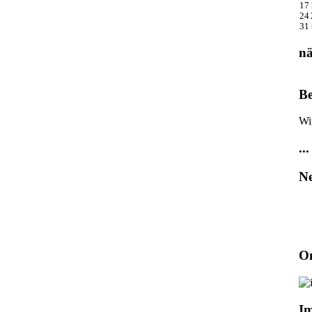
17
24
31
nä
Be
Wi
...
Ne
On
I