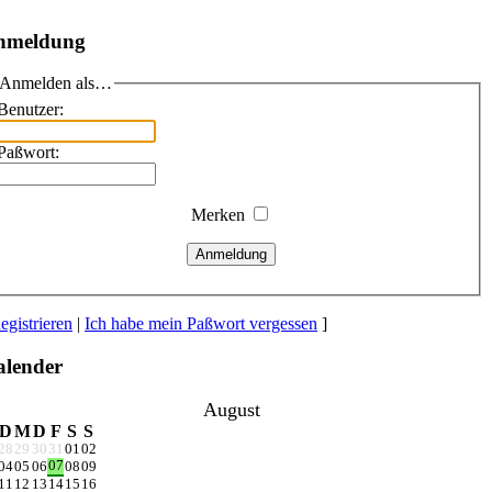
nmeldung
Anmelden als…
Benutzer:
Paßwort:
Merken
Anmeldung
egistrieren
|
Ich habe mein Paßwort vergessen
]
lender
August
D
M
D
F
S
S
28
29
30
31
01
02
07
04
05
06
08
09
11
12
13
14
15
16