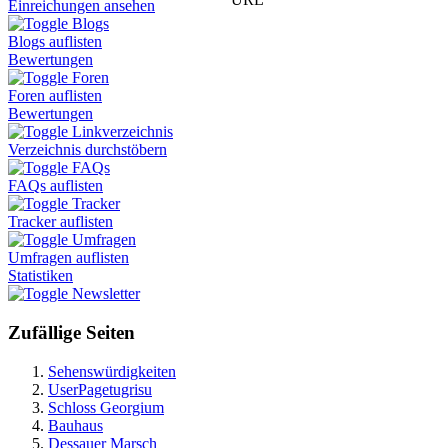
Einreichungen ansehen
Blogs
Blogs auflisten
Bewertungen
Foren
Foren auflisten
Bewertungen
Linkverzeichnis
Verzeichnis durchstöbern
FAQs
FAQs auflisten
Tracker
Tracker auflisten
Umfragen
Umfragen auflisten
Statistiken
Newsletter
Zufällige Seiten
Sehenswürdigkeiten
UserPagetugrisu
Schloss Georgium
Bauhaus
Dessauer Marsch