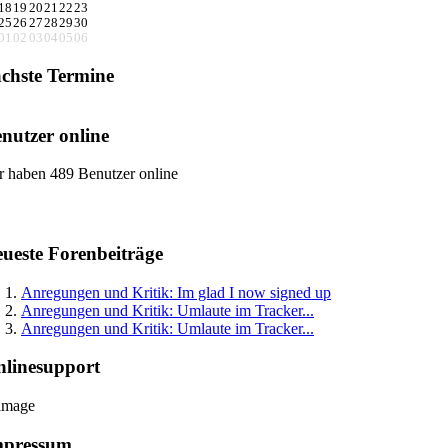
18
19
20
21
22
23
25
26
27
28
29
30
01
02
03
04
05
06
chste Termine
nutzer online
r haben 489 Benutzer online
ueste Forenbeiträge
Anregungen und Kritik: Im glad I now signed up
Anregungen und Kritik: Umlaute im Tracker...
Anregungen und Kritik: Umlaute im Tracker...
linesupport
mpressum