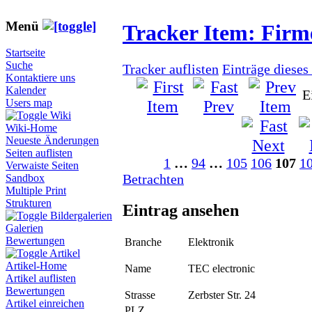
Menü
Tracker Item: Fir
Startseite
Suche
Tracker auflisten
Einträge dieses
Kontaktiere uns
Kalender
E
Users map
Wiki
Wiki-Home
Neueste Änderungen
Seiten auflisten
1
…
94
…
105
106
107
1
Verwaiste Seiten
Betrachten
Sandbox
Multiple Print
Strukturen
Eintrag ansehen
Bildergalerien
Galerien
Bewertungen
Branche
Elektronik
Artikel
Artikel-Home
Name
TEC electronic
Artikel auflisten
Bewertungen
Strasse
Zerbster Str. 24
Artikel einreichen
PLZ