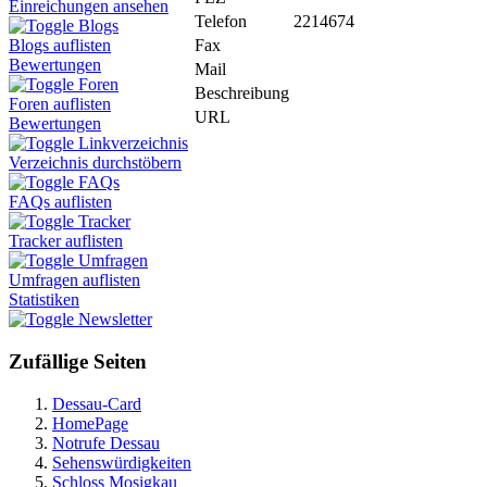
Einreichungen ansehen
Telefon
2214674
Blogs
Fax
Blogs auflisten
Bewertungen
Mail
Foren
Beschreibung
Foren auflisten
URL
Bewertungen
Linkverzeichnis
Verzeichnis durchstöbern
FAQs
FAQs auflisten
Tracker
Tracker auflisten
Umfragen
Umfragen auflisten
Statistiken
Newsletter
Zufällige Seiten
Dessau-Card
HomePage
Notrufe Dessau
Sehenswürdigkeiten
Schloss Mosigkau