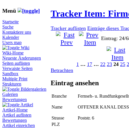
Menü
Tracker Item: Fir
Startseite
Suche
Tracker auflisten
Einträge dieses Tra
Kontaktiere uns
Kalender
Eintrag: 24/6
Users map
Wiki
Wiki-Home
Neueste Änderungen
Seiten auflisten
1
…
17
…
22
23
24
25
Verwaiste Seiten
Betrachten
Sandbox
Multiple Print
Eintrag ansehen
Strukturen
Bildergalerien
Galerien
Branche
Fernseh- u. Rundfunkgesell
Bewertungen
Artikel
Name
OFFENER KANAL DES
Artikel-Home
Artikel auflisten
Strasse
Poststr. 6
Bewertungen
PLZ
Artikel einreichen