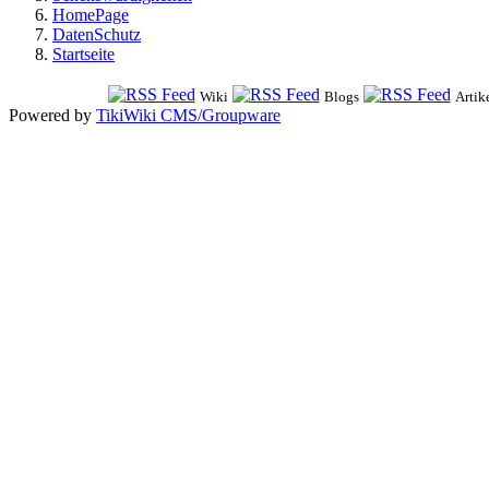
HomePage
DatenSchutz
Startseite
Wiki
Blogs
Artik
Powered by
TikiWiki CMS/Groupware