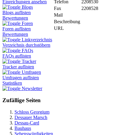
Telefon
2208530
Einreichungen ansehen
Blogs
Fax
2208528
Blogs auflisten
Mail
Bewertungen
Beschreibung
Foren
URL
Foren auflisten
Bewertungen
Linkverzeichnis
Verzeichnis durchstöbern
FAQs
FAQs auflisten
Tracker
Tracker auflisten
Umfragen
Umfragen auflisten
Statistiken
Newsletter
Zufällige Seiten
Schloss Georgium
Dessauer Marsch
Dessau-Card
Bauhaus
Sehenswürdigkeiten