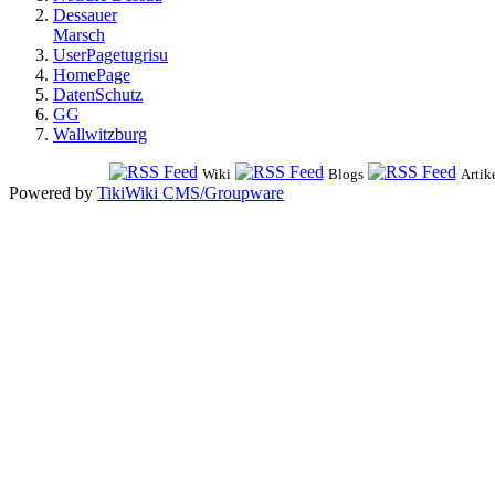
Dessauer
Marsch
UserPagetugrisu
HomePage
DatenSchutz
GG
Wallwitzburg
Wiki
Blogs
Artik
Powered by
TikiWiki CMS/Groupware