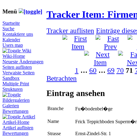
Menü
Tracker Item: Firme
Startseite
Suche
Tracker auflisten
Einträge dies
Kontaktiere uns
Kalender
Users map
Wiki
Wiki-Home
Neueste Änderungen
Seiten auflisten
1
…
60
…
69
70
71
Verwaiste Seiten
Betrachten
Sandbox
Multiple Print
Strukturen
Eintrag ansehen
Bildergalerien
Galerien
Branche
Fu�bodenbel�ge
Bewertungen
Artikel
Name
Frick Teppichboden Superm�
Artikel-Home
Artikel auflisten
Bewertungen
Strasse
Ernst-Zindel-Str. 1