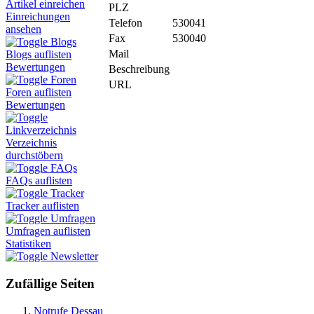
Artikel einreichen
PLZ
Einreichungen
Telefon
530041
ansehen
Fax
530040
Blogs
Mail
Blogs auflisten
Bewertungen
Beschreibung
Foren
URL
Foren auflisten
Bewertungen
Linkverzeichnis
Verzeichnis
durchstöbern
FAQs
FAQs auflisten
Tracker
Tracker auflisten
Umfragen
Umfragen auflisten
Statistiken
Newsletter
Zufällige Seiten
Notrufe Dessau