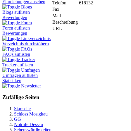
Einreichungen ansehen
Telefon
618132
Blogs
Fax
Blogs auflisten
Mail
Bewertungen
Beschreibung
Foren
Foren auflisten
URL
Bewertungen
Linkverzeichnis
Verzeichnis durchstöbern
FAQs
FAQs auflisten
Tracker
Tracker auflisten
Umfragen
Umfragen auflisten
Statistiken
Newsletter
Zufällige Seiten
Startseite
Schloss Mosigkau
GG
Notrufe Dessau
Sehenswürdigkeiten