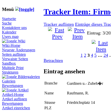
Menü
Tracker Item: Fir
Startseite
Suche
Tracker auflisten
Einträge dieses Tra
Kontaktiere uns
Kalender
Eintrag: 3/20
Users map
Wiki
Wiki-Home
Neueste Änderungen
Seiten auflisten
1
2
3
4
5
…
24
Verwaiste Seiten
Betrachten
Sandbox
Multiple Print
Eintrag ansehen
Strukturen
Bildergalerien
Galerien
Branche
Gardinen u.- Zubeh�r
Bewertungen
Artikel
Name
Raufmann, R.
Artikel-Home
Artikel auflisten
Strasse
Friedrichsplatz 14
Bewertungen
PLZ
Artikel einreichen