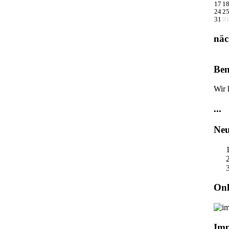
17
1
24
2
31
0
näc
Ben
Wir 
...
Neu
Onl
Im