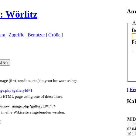
An
: Wörlitz
A
Be
um
|
Zugriffe
|
Benutzer
|
Größe
]
P
mage (first, random, etc.) in your browser using:
[
Reg
age.php?galleryId=1
an HTML page using one of these lines:
Kal
i2/show_image.php?galleryId=1" />
 in eine Wikiseite eingebunden werden:
M
D
}
27
2
03
0
10
1