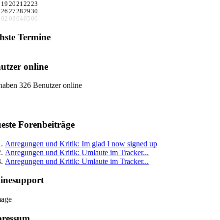
8
19
20
21
22
23
5
26
27
28
29
30
1
02
03
04
05
06
hste Termine
utzer online
haben 326 Benutzer online
este Forenbeiträge
Anregungen und Kritik: Im glad I now signed up
Anregungen und Kritik: Umlaute im Tracker...
Anregungen und Kritik: Umlaute im Tracker...
inesupport
pressum