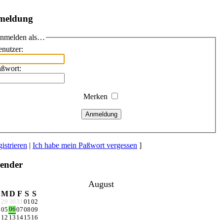
meldung
nmelden als…
nutzer:
aßwort:
Merken
Anmeldung
istrieren
|
Ich habe mein Paßwort vergessen
]
ender
August
M
D
F
S
S
8
29
30
31
01
02
06
4
05
07
08
09
1
12
13
14
15
16