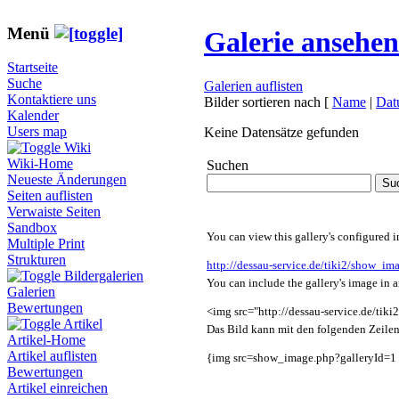
Menü
Galerie ansehen
Startseite
Suche
Galerien auflisten
Kontaktiere uns
Bilder sortieren nach
[
Name
|
Dat
Kalender
Users map
Keine Datensätze gefunden
Wiki
Wiki-Home
Suchen
Neueste Änderungen
Seiten auflisten
Verwaiste Seiten
Sandbox
You can view this gallery's configured i
Multiple Print
Strukturen
http://dessau-service.de/tiki2/show_im
Bildergalerien
You can include the gallery's image in 
Galerien
Bewertungen
<img src="http://dessau-service.de/tik
Artikel
Das Bild kann mit den folgenden Zeilen
Artikel-Home
Artikel auflisten
{img src=show_image.php?galleryId=1 
Bewertungen
Artikel einreichen