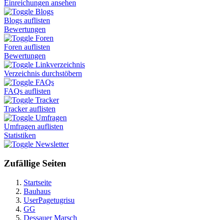
Einreichungen ansehen
Blogs
Blogs auflisten
Bewertungen
Foren
Foren auflisten
Bewertungen
Linkverzeichnis
Verzeichnis durchstöbern
FAQs
FAQs auflisten
Tracker
Tracker auflisten
Umfragen
Umfragen auflisten
Statistiken
Newsletter
Zufällige Seiten
Startseite
Bauhaus
UserPagetugrisu
GG
Dessauer Marsch