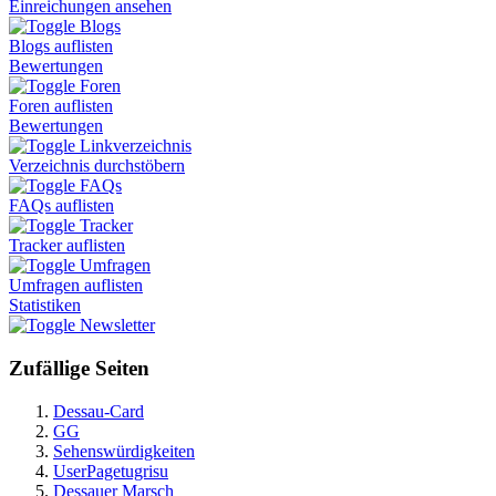
Einreichungen ansehen
Blogs
Blogs auflisten
Bewertungen
Foren
Foren auflisten
Bewertungen
Linkverzeichnis
Verzeichnis durchstöbern
FAQs
FAQs auflisten
Tracker
Tracker auflisten
Umfragen
Umfragen auflisten
Statistiken
Newsletter
Zufällige Seiten
Dessau-Card
GG
Sehenswürdigkeiten
UserPagetugrisu
Dessauer Marsch