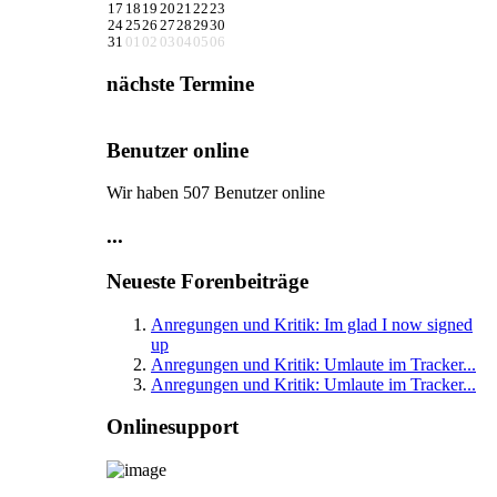
17
18
19
20
21
22
23
24
25
26
27
28
29
30
31
01
02
03
04
05
06
nächste Termine
Benutzer online
Wir haben 507 Benutzer online
...
Neueste Forenbeiträge
Anregungen und Kritik: Im glad I now signed
up
Anregungen und Kritik: Umlaute im Tracker...
Anregungen und Kritik: Umlaute im Tracker...
Onlinesupport