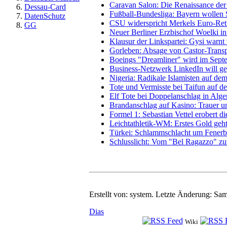
Caravan Salon: Die Renaissance der
Dessau-Card
Fußball-Bundesliga: Bayern wollen S
DatenSchutz
CSU widerspricht Merkels Euro-Ret
GG
Neuer Berliner Erzbischof Woelki in
Klausur der Linkspartei: Gysi warnt
Gorleben: Absage von Castor-Transp
Boeings "Dreamliner" wird im Septe
Business-Netzwerk LinkedIn will g
Nigeria: Radikale Islamisten auf d
Tote und Vermisste bei Taifun auf d
Elf Tote bei Doppelanschlag in Alge
Brandanschlag auf Kasino: Trauer 
Formel 1: Sebastian Vettel erobert di
Leichtathletik-WM: Erstes Gold geh
Türkei: Schlammschlacht um Fenerb
Schlusslicht: Vom "Bel Ragazzo" zu
Erstellt von:
system
. Letzte Änderung: Sa
Dias
Wiki