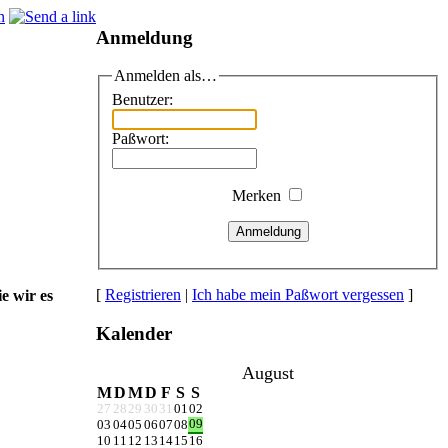
Anmeldung
Anmelden als…
Benutzer:
Paßwort:
Merken
Anmeldung
[
Registrieren
|
Ich habe mein Paßwort vergessen
]
e wir es
Kalender
August
M
D
M
D
F
S
S
27
28
29
30
31
01
02
09
03
04
05
06
07
08
10
11
12
13
14
15
16