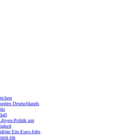
richen
orden Deutschlands
lis
dafi
Libyen-Politik um
igkeit
widrige Ein-Euro-Jobs
nsen ein