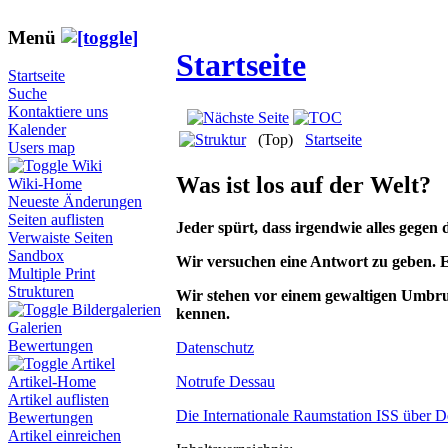
Menü
Startseite
Startseite
Suche
Kontaktiere uns
Kalender
(Top)
Startseite
Users map
Wiki
Was ist los auf der Welt?
Wiki-Home
Neueste Änderungen
Seiten auflisten
Jeder spürt, dass irgendwie alles gegen
Verwaiste Seiten
Sandbox
Wir versuchen eine Antwort zu geben. Ei
Multiple Print
Strukturen
Wir stehen vor einem gewaltigen Umbruc
Bildergalerien
kennen.
Galerien
Bewertungen
Datenschutz
Artikel
Notrufe Dessau
Artikel-Home
Artikel auflisten
Die Internationale Raumstation ISS über D
Bewertungen
Artikel einreichen