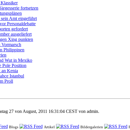
 Klassiker
iegesserie fortsetzen
tungsplänen
 sein Amt eingeführt
 vor Personaldebatte
orten gefordert
mber ausgeliefert
egen Xing punkten
em Vormarsch
en Philippinen
rien
und Wut in Mexiko
e Pole Position
t an Kenia
ahce Istanbul
m Proll
mstag 27 von August, 2011 16:31:04 CEST von
admin
.
Blogs
Artikel
Bildergalerien