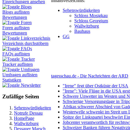
Inhaltsverzeichnis:
Einreichungen ansehen
Blogs
Sehenswürdigkeiten
Blogs auflisten
Schloss Mosigkau
Bewertungen
Schloss Georgium
Foren
Wallwitzburg
Foren auflisten
Bauhaus
Bewertungen
GG
Linkverzeichnis
Verzeichnis durchstöbern
FAQs
FAQs auflisten
Tracker
Tracker auflisten
Umfragen
Umfragen auflisten
tagesschau.de - Die Nachrichten der ARD
Statistiken
Newsletter
"Irene" fegt über Ostküste der USA
"Irene": Viele Flüge in die USA gest
Zufällige Seiten
Schwere Unwetter im Westen und N
Schwierige Versorgungslage in Tripo
Afrikas schwerer Abschied von Gad
Sehenswürdigkeiten
Westerwelle schwenkt im Streit um 
Notrufe Dessau
Spitze der Linkspartei beschwört Ein
HomePage
Jobcenter verantwortlich für rechts
Wallwitzburg
Schweizer Banken führen Negativzi
Dessauer Marsch