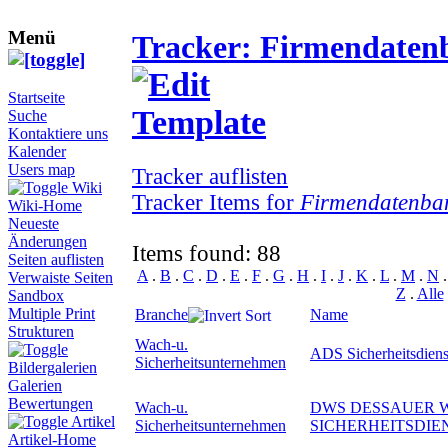
Menü
Tracker: Firmendaten
Startseite
Suche
Kontaktiere uns
Kalender
Users map
Tracker auflisten
Wiki
Tracker Items for
Firmendatenba
Wiki-Home
Neueste
Änderungen
Items found: 88
Seiten auflisten
A
.
B
.
C
.
D
.
E
.
F
.
G
.
H
.
I
.
J
.
K
.
L
.
M
.
N
Verwaiste Seiten
Z
.
Alle
Sandbox
Multiple Print
Branche
Name
Strukturen
Wach-u.
ADS Sicherheitsdie
Sicherheitsunternehmen
Bildergalerien
Galerien
Bewertungen
Wach-u.
DWS DESSAUER 
Artikel
Sicherheitsunternehmen
SICHERHEITSDIE
Artikel-Home