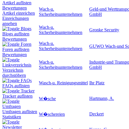
Artikel auflisten
Bewertungen
Wach-u.
Geld-und Werttranspo
Artikel einreichen
Sicherheitsunternehmen
GmbH
Einreichungen
ansehen
Wach-u.
Blogs
Gronke Security
Sicherheitsunternehmen
Blogs auflisten
Bewertungen
Wach-u.
Foren
GUWO Wach-und Schl
Sicherheitsunternehmen
Foren auflisten
Bewertungen
Wach-u.
Industrie-und Transpo
Linkverzeichnis
Sicherheitsunternehmen
GmbH
Verzeichnis
durchstöbern
FAQs
Wasch-u. Reinigungsmittel
Ihr Platz
FAQs auflisten
Tracker
Tracker auflisten
Hartmann, A.
W�sche
Umfragen
Umfragen auflisten
Deckert
W�schereien
Statistiken
Newsletter