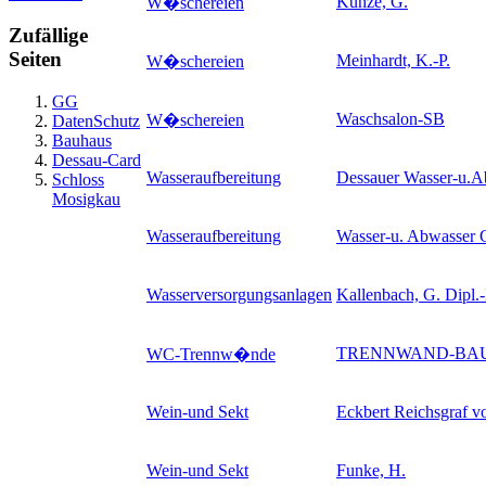
Kunze, G.
W�schereien
Zufällige
Seiten
Meinhardt, K.-P.
W�schereien
GG
Waschsalon-SB
W�schereien
DatenSchutz
Bauhaus
Dessau-Card
Wasseraufbereitung
Dessauer Wasser-u.
Schloss
Mosigkau
Wasseraufbereitung
Wasser-u. Abwasser
Wasserversorgungsanlagen
Kallenbach, G. Dipl.-
TRENNWAND-BAU
WC-Trennw�nde
Wein-und Sekt
Eckbert Reichsgraf v
Wein-und Sekt
Funke, H.