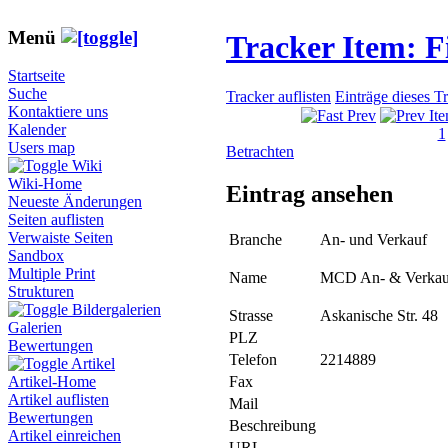
Menü
Tracker Item: 
Startseite
Suche
Tracker auflisten
Einträge dieses T
Kontaktiere uns
Kalender
1
Users map
Betrachten
Wiki
Wiki-Home
Eintrag ansehen
Neueste Änderungen
Seiten auflisten
Verwaiste Seiten
Branche
An- und Verkauf
Sandbox
Multiple Print
Name
MCD An- & Verkau
Strukturen
Bildergalerien
Strasse
Askanische Str. 48
Galerien
PLZ
Bewertungen
Telefon
2214889
Artikel
Fax
Artikel-Home
Artikel auflisten
Mail
Bewertungen
Beschreibung
Artikel einreichen
URL