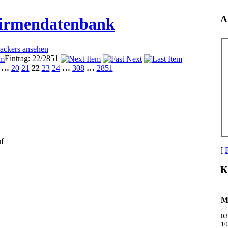
A
Firmendatenbank
rackers ansehen
Eintrag: 22/2851
…
20
21
22
23
24
…
308
…
2851
f
[
K
27
03
10