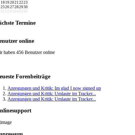
18
19
20
21
22
23
25
26
27
28
29
30
01
02
03
04
05
06
ächste Termine
enutzer online
r haben 456 Benutzer online
eueste Forenbeiträge
Anregungen und Kritik: Im glad I now signed up
Anregungen und Kritik: Umlaute im Tracker...
Anregungen und Kritik: Umlaute im Tracker...
nlinesupport
mpressum