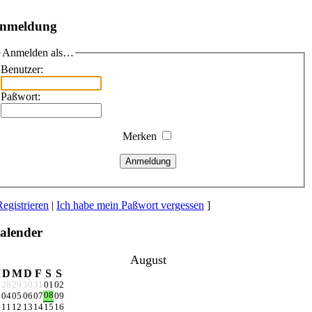
nmeldung
Anmelden als…
Benutzer:
Paßwort:
Merken
Anmeldung
Registrieren
|
Ich habe mein Paßwort vergessen
]
alender
August
M
D
M
D
F
S
S
28
29
30
31
01
02
08
04
05
06
07
09
11
12
13
14
15
16