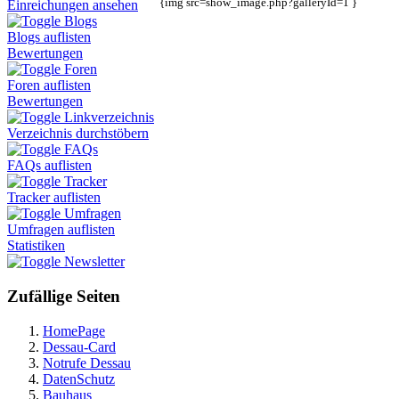
{img src=show_image.php?galleryId=1 }
Einreichungen ansehen
Blogs
Blogs auflisten
Bewertungen
Foren
Foren auflisten
Bewertungen
Linkverzeichnis
Verzeichnis durchstöbern
FAQs
FAQs auflisten
Tracker
Tracker auflisten
Umfragen
Umfragen auflisten
Statistiken
Newsletter
Zufällige Seiten
HomePage
Dessau-Card
Notrufe Dessau
DatenSchutz
Bauhaus