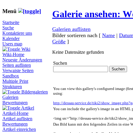
Menü
Galerie ansehen: Wö
Startseite
Suche
Galerien auflisten
Kontaktiere uns
Bilder sortieren nach
[
Name
|
Datu
Kalender
Größe
]
Users map
Wiki
Keine Datensätze gefunden
Wiki-Home
Neueste Änderungen
Suchen
Seiten auflisten
Verwaiste Seiten
Sandbox
Multiple Print
Strukturen
You can view this gallery's configured image (firs
Bildergalerien
using:
Galerien
Bewertungen
http://dessau-service.de/tiki2/show_image.php?g
Artikel
You can include the gallery's image in an HTML p
Artikel-Home
<img src="http://dessau-service.de/tiki2/show_i
Artikel auflisten
Bewertungen
Das Bild kann mit den folgenden Zeilen in eine 
Artikel einreichen