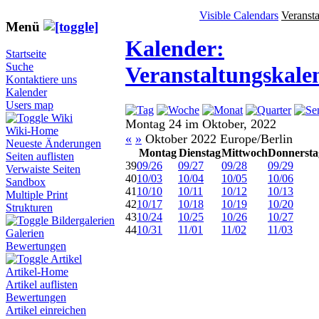
Visible Calendars
Veranst
Menü
Kalender:
Startseite
Suche
Veranstaltungskale
Kontaktiere uns
Kalender
Users map
Wiki
Montag 24 im Oktober, 2022
Wiki-Home
«
»
Oktober 2022 Europe/Berlin
Neueste Änderungen
Montag
Dienstag
Mittwoch
Donnersta
Seiten auflisten
39
09/26
09/27
09/28
09/29
Verwaiste Seiten
40
10/03
10/04
10/05
10/06
Sandbox
41
10/10
10/11
10/12
10/13
Multiple Print
42
10/17
10/18
10/19
10/20
Strukturen
43
10/24
10/25
10/26
10/27
Bildergalerien
44
10/31
11/01
11/02
11/03
Galerien
Bewertungen
Artikel
Artikel-Home
Artikel auflisten
Bewertungen
Artikel einreichen