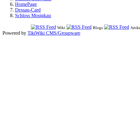
HomePage
Dessau-Card
Schloss Mosigkau
Wiki
Blogs
Artik
Powered by
TikiWiki CMS/Groupware