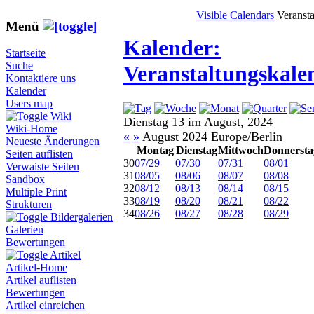
Visible Calendars
Veranst
Menü
Kalender:
Startseite
Suche
Veranstaltungskale
Kontaktiere uns
Kalender
Users map
Wiki
Dienstag 13 im August, 2024
Wiki-Home
«
»
August 2024 Europe/Berlin
Neueste Änderungen
Montag
Dienstag
Mittwoch
Donnersta
Seiten auflisten
30
07/29
07/30
07/31
08/01
Verwaiste Seiten
31
08/05
08/06
08/07
08/08
Sandbox
32
08/12
08/13
08/14
08/15
Multiple Print
33
08/19
08/20
08/21
08/22
Strukturen
34
08/26
08/27
08/28
08/29
Bildergalerien
Galerien
Bewertungen
Artikel
Artikel-Home
Artikel auflisten
Bewertungen
Artikel einreichen