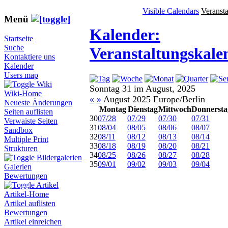
Visible Calendars
Veranst
Menü
Kalender:
Startseite
Suche
Veranstaltungskale
Kontaktiere uns
Kalender
Users map
Wiki
Sonntag 31 im August, 2025
Wiki-Home
«
»
August 2025 Europe/Berlin
Neueste Änderungen
Montag
Dienstag
Mittwoch
Donnersta
Seiten auflisten
30
07/28
07/29
07/30
07/31
Verwaiste Seiten
31
08/04
08/05
08/06
08/07
Sandbox
32
08/11
08/12
08/13
08/14
Multiple Print
33
08/18
08/19
08/20
08/21
Strukturen
34
08/25
08/26
08/27
08/28
Bildergalerien
35
09/01
09/02
09/03
09/04
Galerien
Bewertungen
Artikel
Artikel-Home
Artikel auflisten
Bewertungen
Artikel einreichen