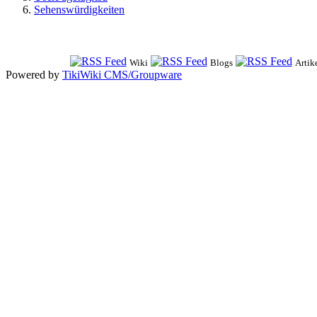
Sehenswürdigkeiten
Wiki
Blogs
Artik
Powered by
TikiWiki CMS/Groupware