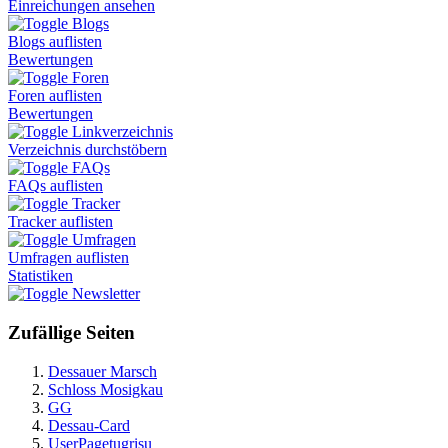
Einreichungen ansehen
Blogs
Blogs auflisten
Bewertungen
Foren
Foren auflisten
Bewertungen
Linkverzeichnis
Verzeichnis durchstöbern
FAQs
FAQs auflisten
Tracker
Tracker auflisten
Umfragen
Umfragen auflisten
Statistiken
Newsletter
Zufällige Seiten
Dessauer Marsch
Schloss Mosigkau
GG
Dessau-Card
UserPagetugrisu