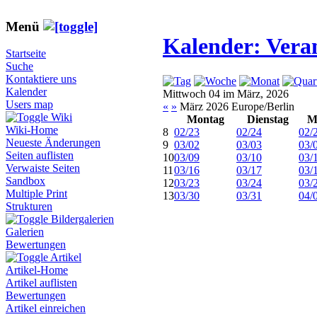
Menü
Kalender: Vera
Startseite
Suche
Kontaktiere uns
Kalender
Mittwoch 04 im März, 2026
Users map
«
»
März 2026 Europe/Berlin
Wiki
Montag
Dienstag
M
Wiki-Home
8
02/23
02/24
02/
Neueste Änderungen
9
03/02
03/03
03/
Seiten auflisten
10
03/09
03/10
03/
Verwaiste Seiten
11
03/16
03/17
03/
Sandbox
12
03/23
03/24
03/
Multiple Print
13
03/30
03/31
04/
Strukturen
Bildergalerien
Galerien
Bewertungen
Artikel
Artikel-Home
Artikel auflisten
Bewertungen
Artikel einreichen