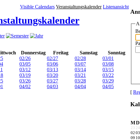
Visible Calendars
Veranstaltungskalender
Listenansicht
An
nstaltungskalender
A
Be
Pa
ittwoch
Donnerstag
Freitag
Samstag
Sonntag
25
02/26
02/27
02/28
03/01
04
03/05
03/06
03/07
03/08
11
03/12
03/13
03/14
03/15
18
03/19
03/20
03/21
03/22
25
03/26
03/27
03/28
03/29
01
04/02
04/03
04/04
04/05
[
Reg
Kal
M
D
23
24
02
03
09
10