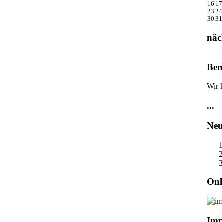
16
17
23
24
30
31
näc
Ben
Wir 
...
Neu
Onl
Imp