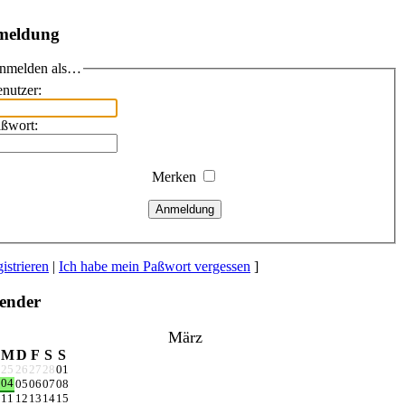
meldung
nmelden als…
nutzer:
ßwort:
Merken
Anmeldung
istrieren
|
Ich habe mein Paßwort vergessen
]
ender
März
M
D
F
S
S
25
26
27
28
01
04
05
06
07
08
11
12
13
14
15