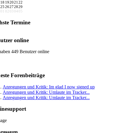
18
19
20
21
22
25
26
27
28
29
01
02
03
04
05
hste Termine
utzer online
haben 449 Benutzer online
este Forenbeiträge
Anregungen und Kritik: Im glad I now signed up
Anregungen und Kritik: Umlaute im Tracker...
Anregungen und Kritik: Umlaute im Tracker...
inesupport
ressum