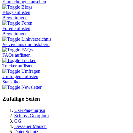
Einreichungen ansehen
Blogs
Blogs auflisten
Bewertungen
Foren
Foren auflisten
Bewertungen
Linkverzeichnis
Verzeichnis durchstöbern
FAQs
FAQs auflisten
Tracker
Tracker auflisten
Umfragen
Umfragen auflisten
Statistiken
Newsletter
Zufällige Seiten
UserPagetugrisu
Schloss Georgium
GG
Dessauer Marsch
DatenSchutz