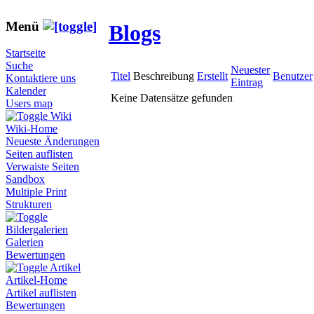
Menü
Blogs
Startseite
Suche
Neuester
Titel
Beschreibung
Erstellt
Benutzer
Kontaktiere uns
Eintrag
Kalender
Keine Datensätze gefunden
Users map
Wiki
Wiki-Home
Neueste Änderungen
Seiten auflisten
Verwaiste Seiten
Sandbox
Multiple Print
Strukturen
Bildergalerien
Galerien
Bewertungen
Artikel
Artikel-Home
Artikel auflisten
Bewertungen