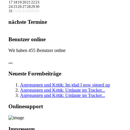
17
18
19
20
21
22
23
24
25
26
27
28
29
30
31
01
02
03
04
05
06
nächste Termine
Benutzer online
Wir haben 455 Benutzer online
...
Neueste Forenbeiträge
Anregungen und Kritik: Im glad I now signed up
Anregungen und Kritik: Umlaute im Tracker...
Anregungen und Kritik: Umlaute im Tracker...
Onlinesupport
Impressum