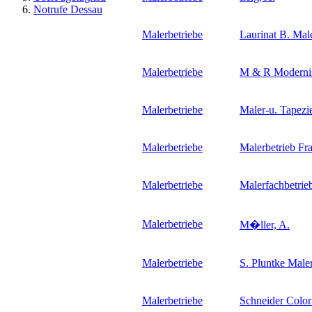
Notrufe Dessau
Malerbetriebe
Laurinat B. Mal
Malerbetriebe
M & R Moderni
Malerbetriebe
Maler-u. Tapez
Malerbetriebe
Malerbetrieb Fr
Malerbetriebe
Malerfachbetrieb
Malerbetriebe
M�ller, A.
Malerbetriebe
S. Pluntke Male
Malerbetriebe
Schneider Col