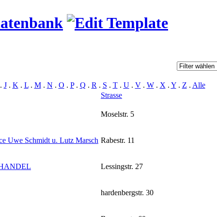
datenbank
.
J
.
K
.
L
.
M
.
N
.
O
.
P
.
Q
.
R
.
S
.
T
.
U
.
V
.
W
.
X
.
Y
.
Z
.
Alle
Strasse
Moselstr. 5
ice Uwe Schmidt u. Lutz Marsch
Rabestr. 11
HANDEL
Lessingstr. 27
hardenbergstr. 30