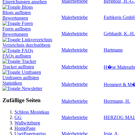
Malerbetriebe
Bergholz, H.-G.
Einreichungen ansehen
Blogs
Blogs auflisten
Malerbetriebe
Farbkreis Gmb
Bewertungen
Foren
Foren auflisten
Malerbetriebe
Gebhardt, K.-H.
Bewertungen
Linkverzeichnis
Verzeichnis durchstöbern
Malerbetriebe
Hartmann
FAQs
FAQs auflisten
Tracker
Malerbetriebe
Tracker auflisten
H�se Malerarb
Umfragen
Umfragen auflisten
Statistiken
Malerbetriebe
Hemmert & M�l
Newsletter
Zufällige Seiten
Malerbetriebe
Herrmann, H.
Schloss Mosigkau
GG
Malerbetriebe
HERZOG MAL
Wallwitzburg
HomePage
UserPagetugrisu
Malerbetriebe
Irsig, A.