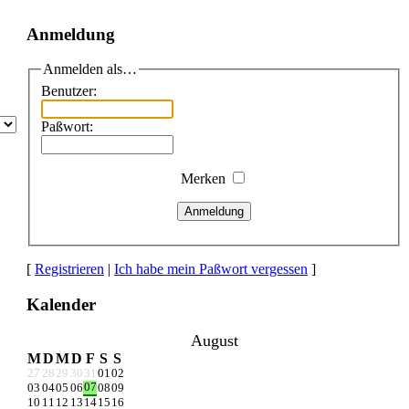
Anmeldung
Anmelden als…
Benutzer:
Paßwort:
Merken
Anmeldung
[
Registrieren
|
Ich habe mein Paßwort vergessen
]
Kalender
August
M
D
M
D
F
S
S
27
28
29
30
31
01
02
07
03
04
05
06
08
09
10
11
12
13
14
15
16