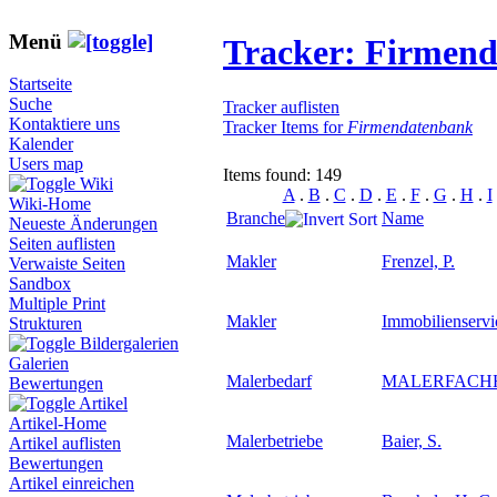
Menü
Tracker: Firmen
Startseite
Suche
Tracker auflisten
Kontaktiere uns
Tracker Items for
Firmendatenbank
Kalender
Users map
Items found: 149
Wiki
A
.
B
.
C
.
D
.
E
.
F
.
G
.
H
.
I
Wiki-Home
Branche
Name
Neueste Änderungen
Seiten auflisten
Makler
Frenzel, P.
Verwaiste Seiten
Sandbox
Multiple Print
Makler
Immobilienserv
Strukturen
Bildergalerien
Galerien
Malerbedarf
MALERFACH
Bewertungen
Artikel
Artikel-Home
Malerbetriebe
Baier, S.
Artikel auflisten
Bewertungen
Artikel einreichen