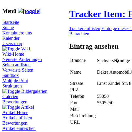
Menü
Tracker Item:
Startseite
Suche
Tracker auflisten
Einträge dieses 
Kontaktiere uns
Betrachten
Kalender
Users map
Eintrag ansehen
Wiki
Wiki-Home
Neueste Änderungen
Branche
Sachverst�ndige
Seiten auflisten
Verwaiste Seiten
Name
Dekra Automobil
Sandbox
Multiple Print
Strasse
Ernst-Zindel-Str. 8
Strukturen
PLZ
Bildergalerien
Telefon
55050
Galerien
Bewertungen
Fax
5505250
Artikel
Mail
Artikel-Home
Beschreibung
Artikel auflisten
URL
Bewertungen
Artikel einreichen