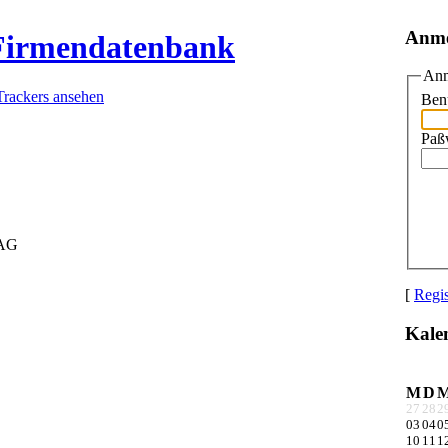
Anm
 Firmendatenbank
Anm
Trackers ansehen
Ben
Paß
 AG
[
Regis
Kale
M
D
27
28
2
03
04
0
10
11
1