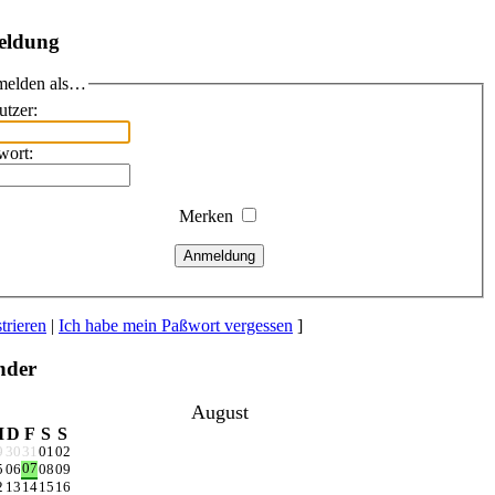
eldung
elden als…
utzer:
wort:
Merken
Anmeldung
trieren
|
Ich habe mein Paßwort vergessen
]
nder
August
M
D
F
S
S
9
30
31
01
02
07
5
06
08
09
2
13
14
15
16