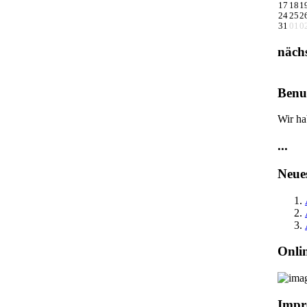
17
18
1
24
25
2
31
01
0
näch
Benut
Wir ha
...
Neue
Onli
Impr