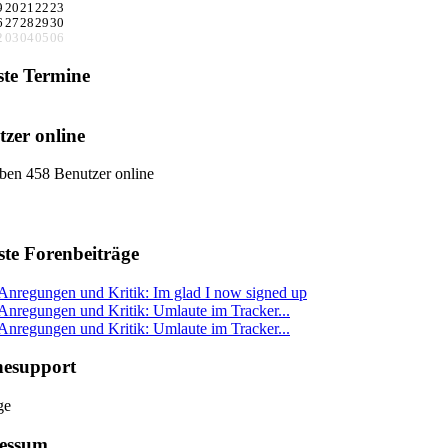
9
20
21
22
23
6
27
28
29
30
2
03
04
05
06
ste Termine
zer online
ben 458 Benutzer online
ste Forenbeiträge
Anregungen und Kritik: Im glad I now signed up
Anregungen und Kritik: Umlaute im Tracker...
Anregungen und Kritik: Umlaute im Tracker...
nesupport
essum