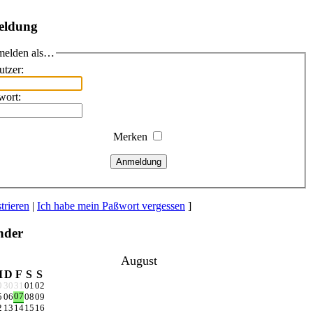
eldung
elden als…
utzer:
wort:
Merken
Anmeldung
trieren
|
Ich habe mein Paßwort vergessen
]
nder
August
M
D
F
S
S
9
30
31
01
02
07
5
06
08
09
2
13
14
15
16