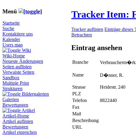
Menü
Tracker Item:
Startseite
Suche
Tracker auflisten
Einträge dieses 
Kontaktiere uns
Betrachten
Kalender
Users map
Eintrag ansehen
Wiki
Wiki-Home
Neueste Änderungen
Branche
Verbraucherm�rk
Seiten auflisten
Verwaiste Seiten
Name
D�nner, R.
Sandbox
Multiple Print
Strasse
Heidestr. 240
Strukturen
PLZ
Bildergalerien
Galerien
Telefon
8822440
Bewertungen
Fax
Artikel
Mail
Artikel-Home
Beschreibung
Artikel auflisten
Bewertungen
URL
Artikel einreichen