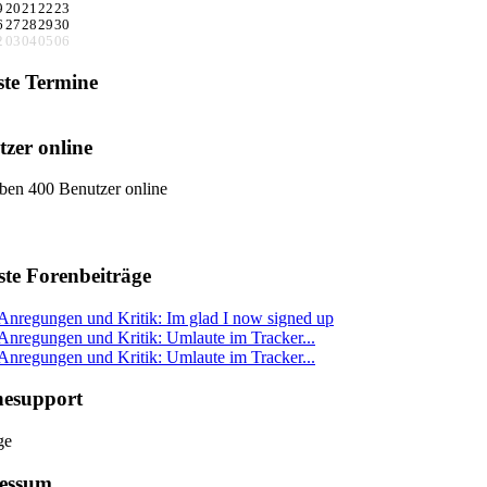
9
20
21
22
23
6
27
28
29
30
2
03
04
05
06
ste Termine
zer online
ben 400 Benutzer online
ste Forenbeiträge
Anregungen und Kritik: Im glad I now signed up
Anregungen und Kritik: Umlaute im Tracker...
Anregungen und Kritik: Umlaute im Tracker...
nesupport
essum