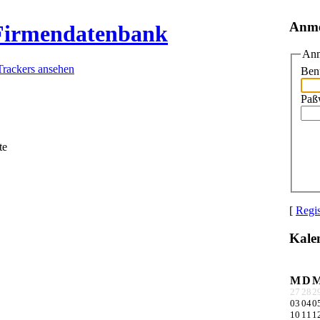
Anm
 Firmendatenbank
Anm
Trackers ansehen
Ben
Paß
te
[
Regis
Kale
M
D
27
28
2
03
04
0
10
11
1