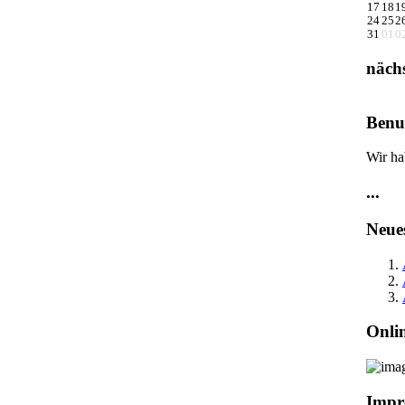
17
18
1
24
25
2
31
01
0
näch
Benut
Wir ha
...
Neue
Onli
Impr