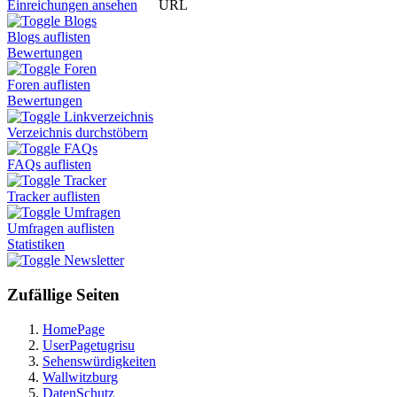
URL
Einreichungen ansehen
Blogs
Blogs auflisten
Bewertungen
Foren
Foren auflisten
Bewertungen
Linkverzeichnis
Verzeichnis durchstöbern
FAQs
FAQs auflisten
Tracker
Tracker auflisten
Umfragen
Umfragen auflisten
Statistiken
Newsletter
Zufällige Seiten
HomePage
UserPagetugrisu
Sehenswürdigkeiten
Wallwitzburg
DatenSchutz