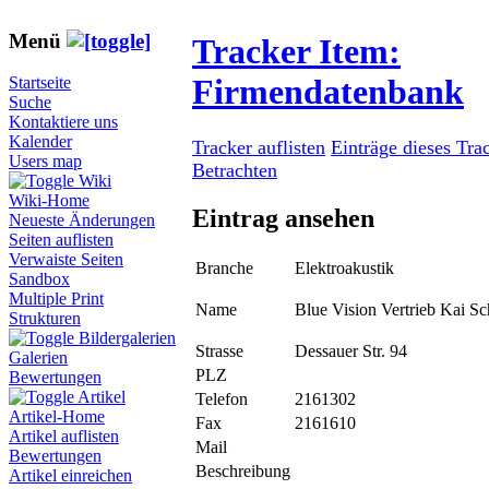
Menü
Tracker Item:
Firmendatenbank
Startseite
Suche
Kontaktiere uns
Kalender
Tracker auflisten
Einträge dieses Tra
Users map
Betrachten
Wiki
Wiki-Home
Eintrag ansehen
Neueste Änderungen
Seiten auflisten
Verwaiste Seiten
Branche
Elektroakustik
Sandbox
Multiple Print
Name
Blue Vision Vertrieb Kai 
Strukturen
Bildergalerien
Strasse
Dessauer Str. 94
Galerien
PLZ
Bewertungen
Artikel
Telefon
2161302
Artikel-Home
Fax
2161610
Artikel auflisten
Mail
Bewertungen
Beschreibung
Artikel einreichen