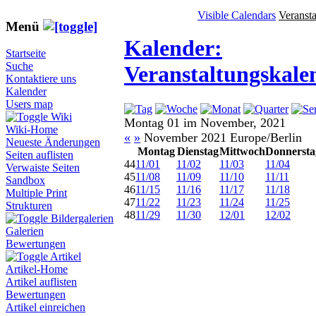
Visible Calendars
Veranst
Menü
Kalender:
Startseite
Suche
Veranstaltungskale
Kontaktiere uns
Kalender
Users map
Wiki
Montag 01 im November, 2021
Wiki-Home
«
»
November 2021 Europe/Berlin
Neueste Änderungen
Montag
Dienstag
Mittwoch
Donnersta
Seiten auflisten
44
11/01
11/02
11/03
11/04
Verwaiste Seiten
45
11/08
11/09
11/10
11/11
Sandbox
46
11/15
11/16
11/17
11/18
Multiple Print
47
11/22
11/23
11/24
11/25
Strukturen
48
11/29
11/30
12/01
12/02
Bildergalerien
Galerien
Bewertungen
Artikel
Artikel-Home
Artikel auflisten
Bewertungen
Artikel einreichen