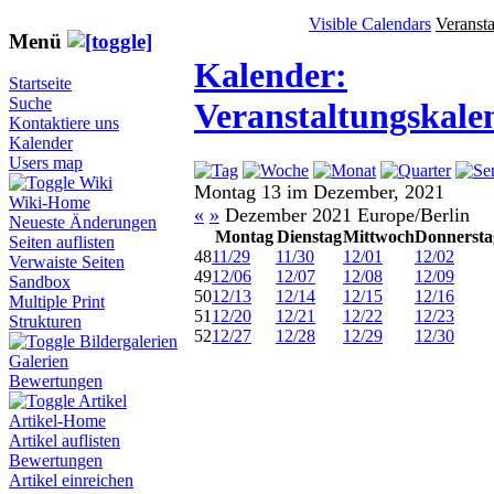
Visible Calendars
Veranst
Menü
Kalender:
Startseite
Suche
Veranstaltungskale
Kontaktiere uns
Kalender
Users map
Wiki
Montag 13 im Dezember, 2021
Wiki-Home
«
»
Dezember 2021 Europe/Berlin
Neueste Änderungen
Montag
Dienstag
Mittwoch
Donnersta
Seiten auflisten
48
11/29
11/30
12/01
12/02
Verwaiste Seiten
49
12/06
12/07
12/08
12/09
Sandbox
50
12/13
12/14
12/15
12/16
Multiple Print
51
12/20
12/21
12/22
12/23
Strukturen
52
12/27
12/28
12/29
12/30
Bildergalerien
Galerien
Bewertungen
Artikel
Artikel-Home
Artikel auflisten
Bewertungen
Artikel einreichen