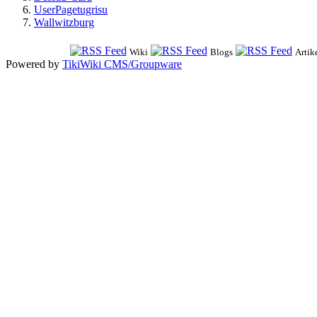
UserPagetugrisu
Wallwitzburg
Wiki
Blogs
Artik
Powered by
TikiWiki CMS/Groupware