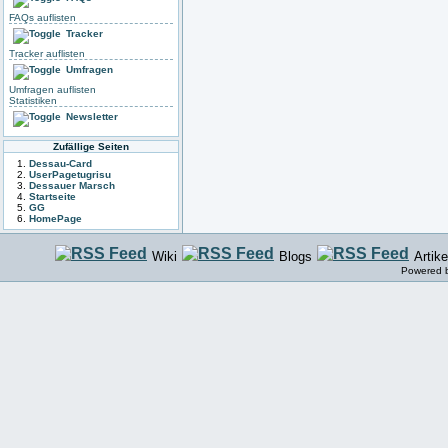
FAQs auflisten
Tracker
Tracker auflisten
Umfragen
Umfragen auflisten
Statistiken
Newsletter
Zufällige Seiten
Dessau-Card
UserPagetugrisu
Dessauer Marsch
Startseite
GG
HomePage
Wiki
Blogs
Artike
Powered 