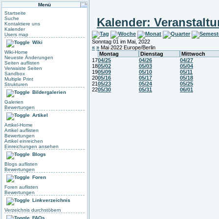
Menü
Startseite
Suche
Kalender: Veranstalt
Kontaktiere uns
Kalender
Users map
Sonntag 01 im Mai, 2022
Wiki
«
»
Mai 2022 Europe/Berlin
Wiki-Home
Montag
Dienstag
Mittwoch
Neueste Änderungen
17
04/25
04/26
04/27
Seiten auflisten
18
05/02
05/03
05/04
Verwaiste Seiten
19
05/09
05/10
05/11
Sandbox
20
05/16
05/17
05/18
Multiple Print
21
05/23
05/24
05/25
Strukturen
22
05/30
05/31
06/01
Bildergalerien
Galerien
Bewertungen
Artikel
Artikel-Home
Artikel auflisten
Bewertungen
Artikel einreichen
Einreichungen ansehen
Blogs
Blogs auflisten
Bewertungen
Foren
Foren auflisten
Bewertungen
Linkverzeichnis
Verzeichnis durchstöbern
FAQs