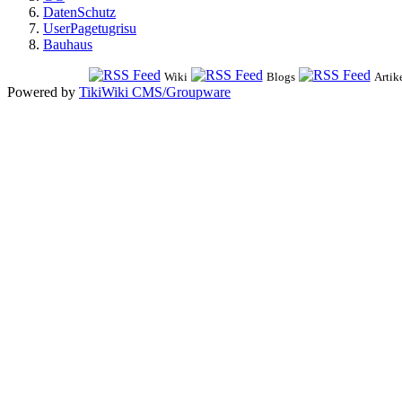
DatenSchutz
UserPagetugrisu
Bauhaus
Wiki
Blogs
Artik
Powered by
TikiWiki CMS/Groupware