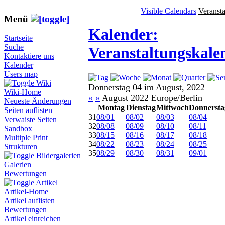
Visible Calendars
Veranst
Menü
Kalender:
Startseite
Suche
Veranstaltungskale
Kontaktiere uns
Kalender
Users map
Wiki
Donnerstag 04 im August, 2022
Wiki-Home
«
»
August 2022 Europe/Berlin
Neueste Änderungen
Montag
Dienstag
Mittwoch
Donnersta
Seiten auflisten
31
08/01
08/02
08/03
08/04
Verwaiste Seiten
32
08/08
08/09
08/10
08/11
Sandbox
33
08/15
08/16
08/17
08/18
Multiple Print
34
08/22
08/23
08/24
08/25
Strukturen
35
08/29
08/30
08/31
09/01
Bildergalerien
Galerien
Bewertungen
Artikel
Artikel-Home
Artikel auflisten
Bewertungen
Artikel einreichen