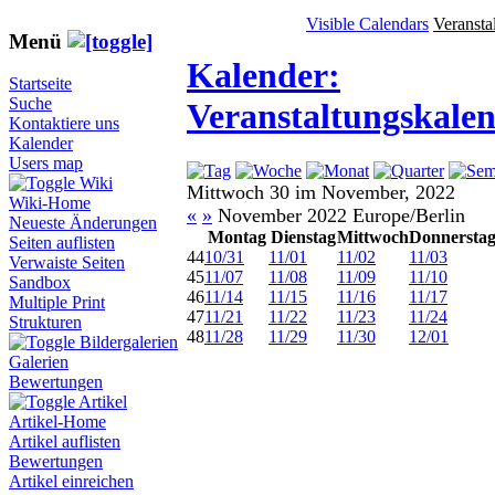
Visible Calendars
Veransta
Menü
Kalender:
Startseite
Suche
Veranstaltungskale
Kontaktiere uns
Kalender
Users map
Wiki
Mittwoch 30 im November, 2022
Wiki-Home
«
»
November 2022 Europe/Berlin
Neueste Änderungen
Montag
Dienstag
Mittwoch
Donnersta
Seiten auflisten
44
10/31
11/01
11/02
11/03
Verwaiste Seiten
45
11/07
11/08
11/09
11/10
Sandbox
46
11/14
11/15
11/16
11/17
Multiple Print
47
11/21
11/22
11/23
11/24
Strukturen
48
11/28
11/29
11/30
12/01
Bildergalerien
Galerien
Bewertungen
Artikel
Artikel-Home
Artikel auflisten
Bewertungen
Artikel einreichen