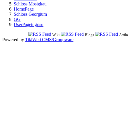
Schloss Mosigkau
HomePage
Schloss Georgium
GG
UserPagetugrisu
Wiki
Blogs
Artik
Powered by
TikiWiki CMS/Groupware