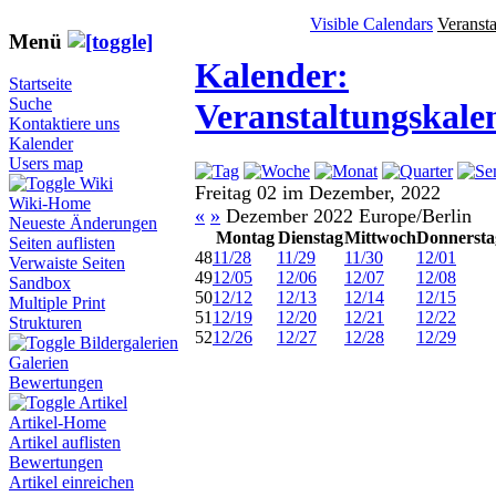
Visible Calendars
Veranst
Menü
Kalender:
Startseite
Suche
Veranstaltungskale
Kontaktiere uns
Kalender
Users map
Wiki
Freitag 02 im Dezember, 2022
Wiki-Home
«
»
Dezember 2022 Europe/Berlin
Neueste Änderungen
Montag
Dienstag
Mittwoch
Donnersta
Seiten auflisten
48
11/28
11/29
11/30
12/01
Verwaiste Seiten
49
12/05
12/06
12/07
12/08
Sandbox
50
12/12
12/13
12/14
12/15
Multiple Print
51
12/19
12/20
12/21
12/22
Strukturen
52
12/26
12/27
12/28
12/29
Bildergalerien
Galerien
Bewertungen
Artikel
Artikel-Home
Artikel auflisten
Bewertungen
Artikel einreichen