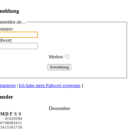
meldung
nmelden als…
nutzer:
ßwort:
Merken
Anmeldung
istrieren
|
Ich habe mein Paßwort vergessen
]
ender
Dezember
M
D
F
S
S
30
01
02
03
04
07
08
09
10
11
14
15
16
17
18