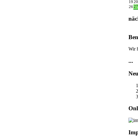
19
20
27
26
näc
Ben
Wir 
...
Neu
Onl
Imp