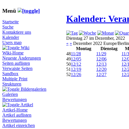
Menü
Kalender: Vera
Startseite
Suche
Kontaktiere uns
Kalender
Dienstag 27 im Dezember, 2022
Users map
«
»
Dezember 2022 Europe/Berlin
Wiki
Montag
Dienstag
M
Wiki-Home
48
11/28
11/29
11/
Neueste Änderungen
49
12/05
12/06
12/
Seiten auflisten
50
12/12
12/13
12/
Verwaiste Seiten
51
12/19
12/20
12/
Sandbox
52
12/26
12/27
12/
Multiple Print
Strukturen
Bildergalerien
Galerien
Bewertungen
Artikel
Artikel-Home
Artikel auflisten
Bewertungen
Artikel einreichen