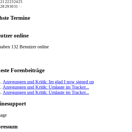
21
22
23
24
25
28
29
30
31
01
hste Termine
utzer online
haben 132 Benutzer online
este Forenbeiträge
Anregungen und Kritik: Im glad I now signed up
Anregungen und Kritik: Umlaute im Tracker...
Anregungen und Kritik: Umlaute im Tracker...
inesupport
ressum