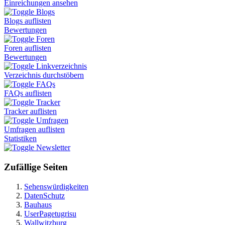
Einreichungen ansehen
Blogs
Blogs auflisten
Bewertungen
Foren
Foren auflisten
Bewertungen
Linkverzeichnis
Verzeichnis durchstöbern
FAQs
FAQs auflisten
Tracker
Tracker auflisten
Umfragen
Umfragen auflisten
Statistiken
Newsletter
Zufällige Seiten
Sehenswürdigkeiten
DatenSchutz
Bauhaus
UserPagetugrisu
Wallwitzburg