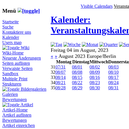
Visible Calendars
Veranst
Menü
Kalender:
Startseite
Suche
Veranstaltungskale
Kontaktiere uns
Kalender
Users map
Wiki
Freitag 04 im August, 2023
Wiki-Home
«
»
August 2023 Europe/Berlin
Neueste Änderungen
Montag
Dienstag
Mittwoch
Donnersta
Seiten auflisten
31
07/31
08/01
08/02
08/03
Verwaiste Seiten
32
08/07
08/08
08/09
08/10
Sandbox
33
08/14
08/15
08/16
08/17
Multiple Print
34
08/21
08/22
08/23
08/24
Strukturen
35
08/28
08/29
08/30
08/31
Bildergalerien
Galerien
Bewertungen
Artikel
Artikel-Home
Artikel auflisten
Bewertungen
Artikel einreichen