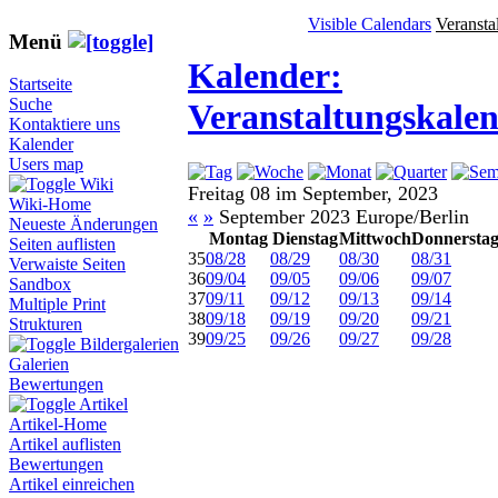
Visible Calendars
Veransta
Menü
Kalender:
Startseite
Suche
Veranstaltungskale
Kontaktiere uns
Kalender
Users map
Wiki
Freitag 08 im September, 2023
Wiki-Home
«
»
September 2023 Europe/Berlin
Neueste Änderungen
Montag
Dienstag
Mittwoch
Donnersta
Seiten auflisten
35
08/28
08/29
08/30
08/31
Verwaiste Seiten
36
09/04
09/05
09/06
09/07
Sandbox
37
09/11
09/12
09/13
09/14
Multiple Print
38
09/18
09/19
09/20
09/21
Strukturen
39
09/25
09/26
09/27
09/28
Bildergalerien
Galerien
Bewertungen
Artikel
Artikel-Home
Artikel auflisten
Bewertungen
Artikel einreichen