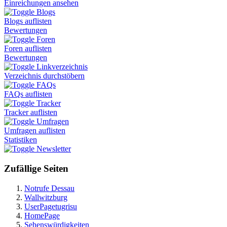
Einreichungen ansehen
Blogs
Blogs auflisten
Bewertungen
Foren
Foren auflisten
Bewertungen
Linkverzeichnis
Verzeichnis durchstöbern
FAQs
FAQs auflisten
Tracker
Tracker auflisten
Umfragen
Umfragen auflisten
Statistiken
Newsletter
Zufällige Seiten
Notrufe Dessau
Wallwitzburg
UserPagetugrisu
HomePage
Sehenswürdigkeiten