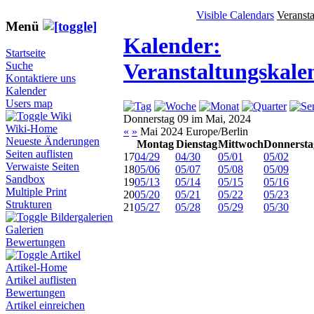
Visible Calendars
Veranst
Menü
Kalender:
Startseite
Veranstaltungskale
Suche
Kontaktiere uns
Kalender
Users map
Wiki
Donnerstag 09 im Mai, 2024
Wiki-Home
«
»
Mai 2024 Europe/Berlin
Neueste Änderungen
Montag
Dienstag
Mittwoch
Donnersta
Seiten auflisten
17
04/29
04/30
05/01
05/02
Verwaiste Seiten
18
05/06
05/07
05/08
05/09
Sandbox
19
05/13
05/14
05/15
05/16
Multiple Print
20
05/20
05/21
05/22
05/23
Strukturen
21
05/27
05/28
05/29
05/30
Bildergalerien
Galerien
Bewertungen
Artikel
Artikel-Home
Artikel auflisten
Bewertungen
Artikel einreichen