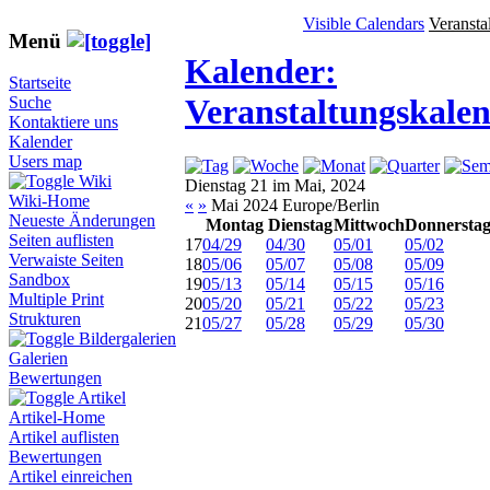
Visible Calendars
Veransta
Menü
Kalender:
Startseite
Veranstaltungskale
Suche
Kontaktiere uns
Kalender
Users map
Wiki
Dienstag 21 im Mai, 2024
Wiki-Home
«
»
Mai 2024 Europe/Berlin
Neueste Änderungen
Montag
Dienstag
Mittwoch
Donnersta
Seiten auflisten
17
04/29
04/30
05/01
05/02
Verwaiste Seiten
18
05/06
05/07
05/08
05/09
Sandbox
19
05/13
05/14
05/15
05/16
Multiple Print
20
05/20
05/21
05/22
05/23
Strukturen
21
05/27
05/28
05/29
05/30
Bildergalerien
Galerien
Bewertungen
Artikel
Artikel-Home
Artikel auflisten
Bewertungen
Artikel einreichen