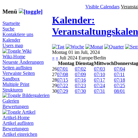
Visible Calendars
Veransta
Menü
Kalender:
Startseite
Veranstaltungskale
Suche
Kontaktiere uns
Kalender
Users map
Wiki
Montag 01 im Juli, 2024
Wiki-Home
«
»
Juli 2024 Europe/Berlin
Neueste Änderungen
Montag
Dienstag
Mittwoch
Donnersta
Seiten auflisten
26
07/01
07/02
07/03
07/04
Verwaiste Seiten
27
07/08
07/09
07/10
07/11
Sandbox
28
07/15
07/16
07/17
07/18
Multiple Print
29
07/22
07/23
07/24
07/25
Strukturen
30
07/29
07/30
07/31
08/01
Bildergalerien
Galerien
Bewertungen
Artikel
Artikel-Home
Artikel auflisten
Bewertungen
Artikel einreichen