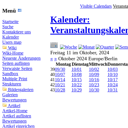
Visible Calendars
Veranst
Menü
Kalender:
Startseite
Suche
Veranstaltungskale
Kontaktiere uns
Kalender
Users map
Wiki
Freitag 11 im Oktober, 2024
Wiki-Home
«
»
Oktober 2024 Europe/Berlin
Neueste Änderungen
Seiten auflisten
Montag
Dienstag
Mittwoch
Donnersta
Verwaiste Seiten
39
09/30
10/01
10/02
10/03
Sandbox
40
10/07
10/08
10/09
10/10
Multiple Print
41
10/14
10/15
10/16
10/17
Strukturen
42
10/21
10/22
10/23
10/24
Bildergalerien
43
10/28
10/29
10/30
10/31
Galerien
Bewertungen
Artikel
Artikel-Home
Artikel auflisten
Bewertungen
Artikel einreichen